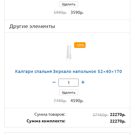
Удалить
5990р.
3590р.
Другие элементы
-39%
Калгари спальня Зеркало напольное 52×40×170
Удалить
7490р.
4590р.
Сумма товаров:
37460р.
22270р.
Сумма комплекта:
22270р.