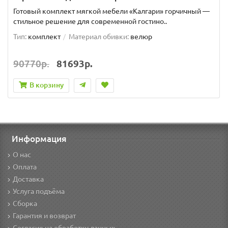
Готовый комплект мягкой мебели «Калгари» горчичный —
стильное решение для современной гостино..
Тип:
комплект
Материал обивки:
велюр
90770р.
81693р.
В корзину
Информация
О нас
Оплата
Доставка
Услуга подъёма
Сборка
Гарантия и возврат