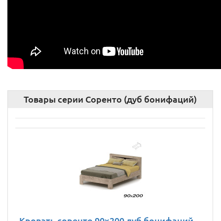
Товары серии Соренто (дуб бонифаций)
Кровать соренто 90х200 дуб бонифаций