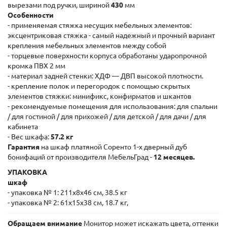
вырезами под ручки, шириной
430
мм
Особенности
- применяемая стяжка несущих мебельных элементов:
эксцентриковая стяжка - самый надежный и прочный вариант
крепления мебельных элементов между собой
- торцевые поверхности корпуса обработаны ударопрочной
кромка ПВХ 2 мм
- материал задней стенки: ХДФ — ДВП высокой плотности.
- крепление полок и перегородок с помощью скрытых
элементов стяжки: минификс, конфирматов и шкантов
- рекомендуемые помещения для использования: для спальни
/ для гостиной / для прихожей / для детской / для дачи / для
кабинета
- Вес шкафа:
57.2 кг
Гарантия
на шкаф платяной Соренто 1-х дверный дуб
бонифаций от производителя МебельГрад -
12 месяцев.
УПАКОВКА
шкаф
- упаковка № 1: 211x8x46 см, 38.5 кг
- упаковка № 2: 61x15x38 см, 18.7 кг,
Обращаем внимание
Монитор может искажать цвета, оттенки