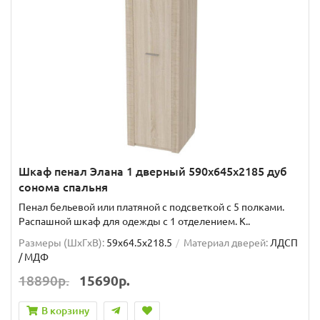
Шкаф пенал Элана 1 дверный 590х645х2185 дуб
сонома спальня
Пенал бельевой или платяной с подсветкой с 5 полками.
Распашной шкаф для одежды с 1 отделением. К..
Размеры (ШxГxВ):
59x64.5x218.5
Материал дверей:
ЛДСП
/ МДФ
18890р.
15690р.
В корзину