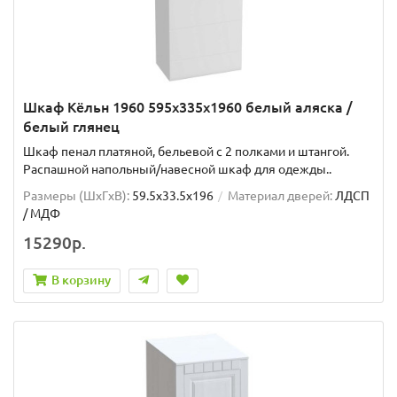
Шкаф Кёльн 1960 595х335х1960 белый аляска /
белый глянец
Шкаф пенал платяной, бельевой с 2 полками и штангой.
Распашной напольный/навесной шкаф для одежды..
Размеры (ШxГxВ):
59.5x33.5x196
Материал дверей:
ЛДСП
/ МДФ
15290р.
В корзину