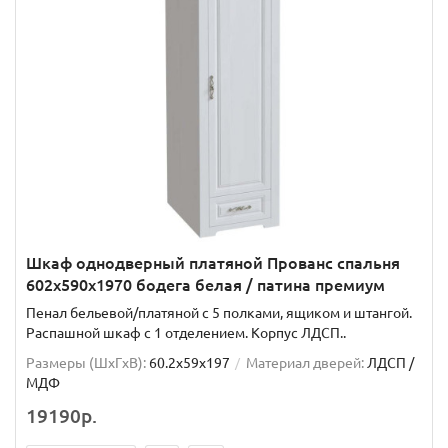
Шкаф однодверный платяной Прованс спальня
602x590x1970 бодега белая / патина премиум
Пенал бельевой/платяной с 5 полками, ящиком и штангой.
Распашной шкаф с 1 отделением. Корпус ЛДСП..
Размеры (ШxГxВ):
60.2x59x197
Материал дверей:
ЛДСП /
МДФ
19190р.