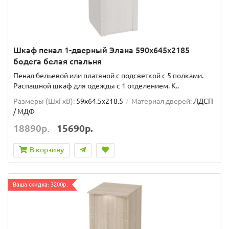
Шкаф пенал 1-дверный Элана 590х645х2185
бодега белая спальня
Пенал бельевой или платяной с подсветкой с 5 полками.
Распашной шкаф для одежды с 1 отделением. К..
Размеры (ШxГxВ):
59x64.5x218.5
Материал дверей:
ЛДСП
/ МДФ
18890р.
15690р.
В корзину
Ваша скидка: 3200р.