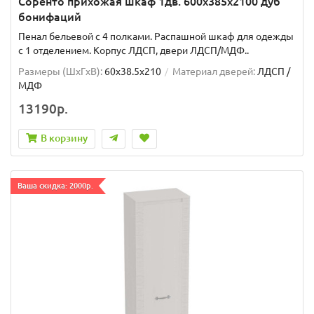
Соренто прихожая шкаф 1дв. 600x385x2100 дуб
бонифаций
Пенал бельевой с 4 полками. Распашной шкаф для одежды
с 1 отделением. Корпус ЛДСП, двери ЛДСП/МДФ..
Размеры (ШxГxВ):
60x38.5x210
Материал дверей:
ЛДСП /
МДФ
13190р.
В корзину
Ваша скидка: 2000р.