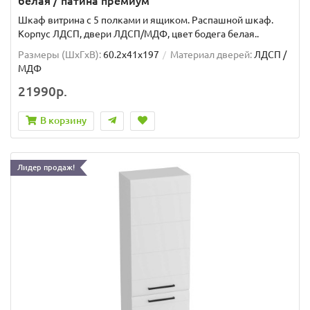
белая / патина премиум
Шкаф витрина с 5 полками и ящиком. Распашной шкаф.
Корпус ЛДСП, двери ЛДСП/МДФ, цвет бодега белая..
Размеры (ШxГxВ):
60.2x41x197
Материал дверей:
ЛДСП /
МДФ
21990р.
В корзину
Лидер продаж!