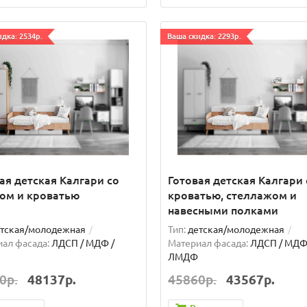
дка: 2534р.
Ваша скидка: 2293р.
ая детская Калгари со
Готовая детская Калгари 
ом и кроватью
кроватью, стеллажом и
навесными полками
тская/молодежная
Тип:
детская/молодежная
ал фасада:
ЛДСП / МДФ /
Материал фасада:
ЛДСП / МДФ
ЛМДФ
0р.
48137р.
45860р.
43567р.