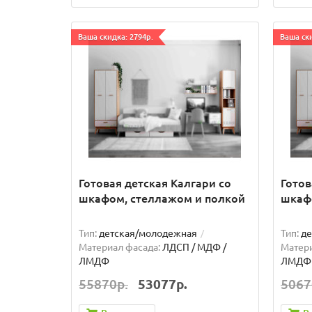
Ваша скидка: 2794р.
Ваша ски
Готовая детская Калгари со
Готов
шкафом, стеллажом и полкой
шкаф
Тип:
детская/молодежная
Тип:
де
Материал фасада:
ЛДСП / МДФ /
Матери
ЛМДФ
ЛМДФ
55870р.
53077р.
5067