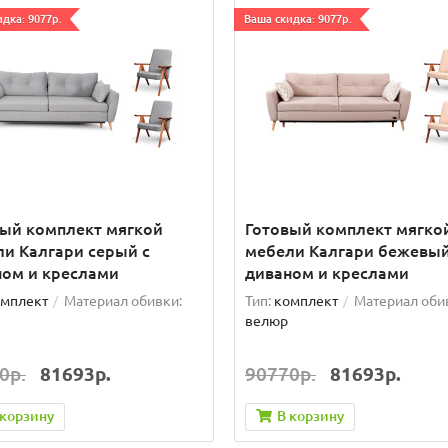
дка: 9077р.
Ваша скидка: 9077р.
вый комплект мягкой
Готовый комплект мягко
и Калгари серый с
мебели Калгари бежевый
ном и креслами
диваном и креслами
мплект
Материал обивки:
Тип:
комплект
Материал оби
велюр
0р.
81693р.
90770р.
81693р.
 корзину
В корзину