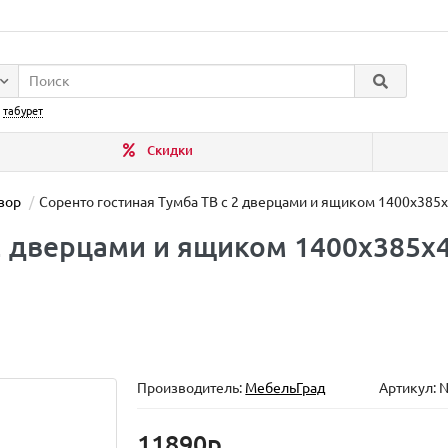
:
табурет
Скидки
зор
Соренто гостиная Тумба ТВ с 2 дверцами и ящиком 1400x385
2 дверцами и ящиком 1400x385x4
Производитель:
МебельГрад
Артикул: 
11890р.