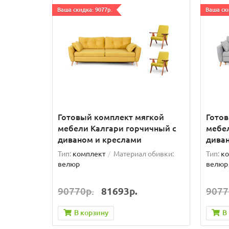
Ваша скидка: 9077р.
Ваша ски
Готовый комплект мягкой
Гото
мебели Калгари горчичный с
мебел
диваном и креслами
дива
Тип:
комплект
Материал обивки:
Тип:
ко
велюр
велюр
90770р.
81693р.
9077
В корзину
В