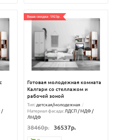
Ваша скидка: 1923р.
с
Готовая молодежная комната
Калгари со стеллажом и
рабочей зоной
Тип:
детская/молодежная
 /
Материал фасада:
ЛДСП / МДФ /
ЛМДФ
38460р.
36537р.