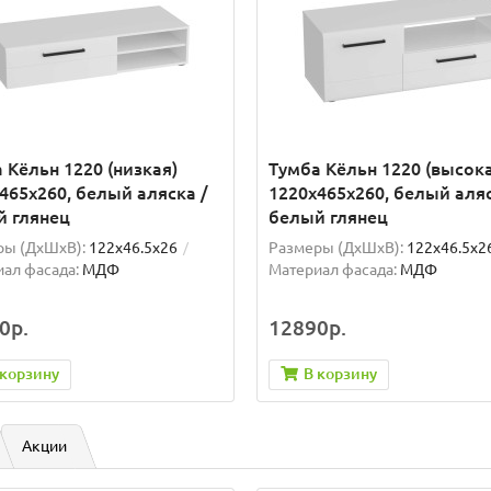
 Кёльн 1220 (низкая)
Тумба Кёльн 1220 (высок
465x260, белый аляска /
1220x465x260, белый аляс
й глянец
белый глянец
ры (ДхШxВ):
122x46.5x26
Размеры (ДхШxВ):
122x46.5x2
ал фасада:
МДФ
Материал фасада:
МДФ
0р.
12890р.
 корзину
В корзину
Акции