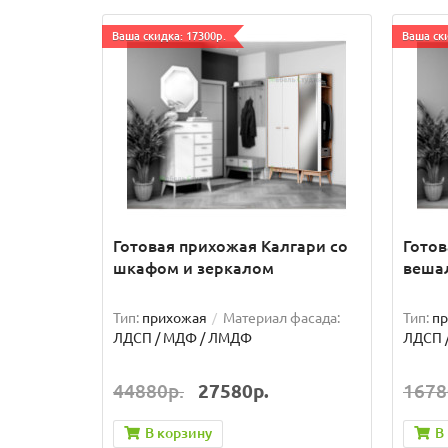
Ваша скидка: 17300р.
Ваша ски
Готовая прихожая Калгари со
Готов
шкафом и зеркалом
веша
Тип:
прихожая
Материал фасада:
Тип:
п
ЛДСП / МДФ / ЛМДФ
ЛДСП 
44880р.
27580р.
1678
В корзину
В