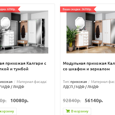
дка: 6700р.
Ваша скидка: 36700р.
ая прихожая Калгари с
Модульная прихожая Кал
лкой и тумбой
со шкафом и зеркалом
рихожая
Материал фасада:
Тип:
прихожая
Материал фас
/ МДФ / ЛМДФ
ЛДСП / МДФ / ЛМДФ
0р.
10080р.
92840р.
56140р.
 корзину
В корзину