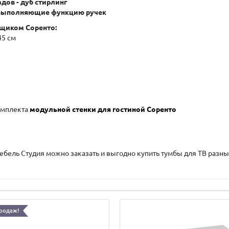
дов - дуб стирлинг
 выполняющие функцию ручек
ящиком Соренто:
45 см
комплекта
модульной стенки для гостиной Соренто
ебель Студия можно заказать и выгодно купить тумбы для ТВ разных
родаж!