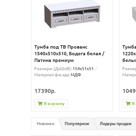
Тумба под ТВ Прованс
Тумба
1540х510х510, Бодега белая /
1220x
Патина премиум
белы
Размеры (ДхШxВ):
154x51x51
Разме
Материал фасада:
МДФ
Матери
17390р.
1049
В корзину
В
Новинки
Популярное
Лидеры продаж