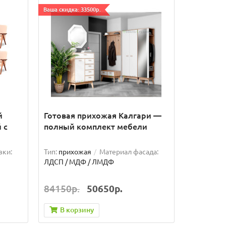
Ваша скидка: 33500р.
й
Готовая прихожая Калгари —
 с
полный комплект мебели
вки:
Тип:
прихожая
Материал фасада:
ЛДСП / МДФ / ЛМДФ
84150р.
50650р.
В корзину