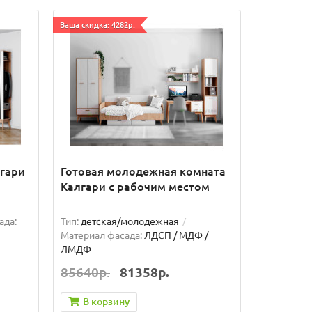
Ваша скидка: 4282р.
гари
Готовая молодежная комната
Калгари с рабочим местом
ада:
Тип:
детская/молодежная
Материал фасада:
ЛДСП / МДФ /
ЛМДФ
85640р.
81358р.
В корзину