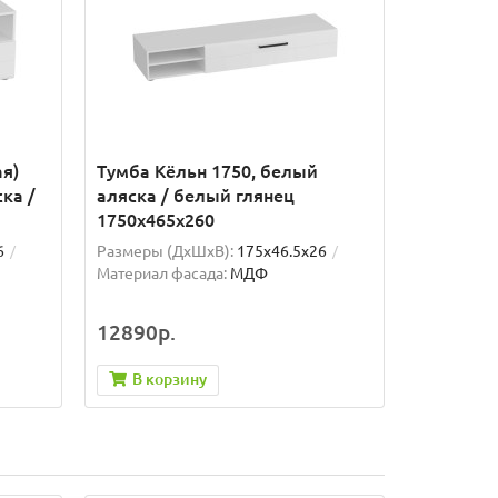
ая)
Тумба Кёльн 1750, белый
ка /
аляска / белый глянец
1750x465x260
6
Размеры (ДхШxВ):
175x46.5x26
Материал фасада:
МДФ
12890р.
В корзину