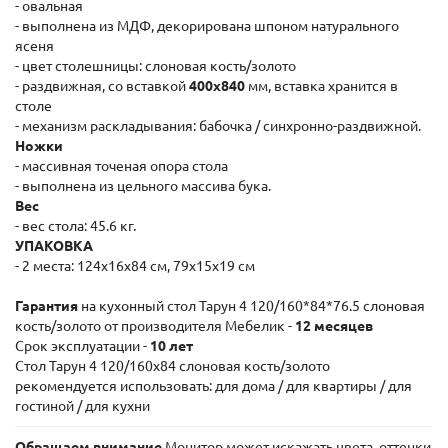
- овальная
- выполнена из МДФ, декорирована шпоном натурального
ясеня
- цвет столешницы: слоновая кость/золото
- раздвижная, со вставкой
400х840
мм, вставка хранится в
столе
- механизм раскладывания: бабочка / синхронно-раздвижной.
Ножки
- массивная точеная опора стола
- выполнена из цельного массива бука.
Вес
- вес стола: 45.6 кг.
УПАКОВКА
- 2 места: 124x16x84 см, 79x15x19 см
Гарантия
на кухонный стол Тарун 4 120/160*84*76.5 слоновая
кость/золото от производителя Мебелик -
12 месяцев
Срок эксплуатации -
10 лет
Стол Тарун 4 120/160х84 слоновая кость/золото
рекомендуется использовать: для дома / для квартиры / для
гостиной / для кухни
Обращаем внимание
Монитор может искажать цвета, оттенки