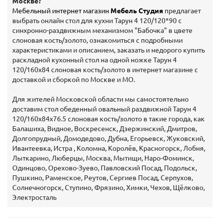
Москве?
Мебельный интернет магазин
Мебель Студия
предлагает
выбрать онлайн стол для кухни Тарун 4 120/120*90 с
синхронно-раздвижным механизмом "Бабочка" в цвете
слоновая кость/золото, ознакомиться с подробными
характеристиками и описанием, заказать и недорого купить
раскладной кухонный стол на одной ножке Тарун 4
120/160х84 слоновая кость/золото в интернет магазине с
доставкой и сборкой по Москве и МО.
Для жителей Московской области мы самостоятельно
доставим стол обеденный овальный раздвижной Тарун 4
120/160х84х76.5 слоновая кость/золото в такие города, как
Балашиха, Видное, Воскресенск, Дзержинский, Дмитров,
Долгопрудный, Домодедово, Дубна, Егорьевск, Жуковский,
Ивантеевка, Истра , Коломна, Королёв, Красногорск, Лобня,
Лыткарино, Люберцы, Москва, Мытищи, Наро-Фоминск,
Одинцово, Орехово-Зуево, Павловский Посад, Подольск,
Пушкино, Раменское, Реутов, Сергиев Посад, Серпухов,
Солнечногорск, Ступино, Фрязино, Химки, Чехов, Щёлково,
Электросталь