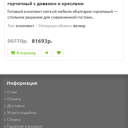
горчичный с диваном и креслами
Готовый комплект мягкой мебели «Калгари» горчичный —
стильное решение для современной гостино..
Тип:
комплект
Материал обивки:
велюр
90770р.
81693р.
В корзину
Информация
О нас
Оплата
Доставка
Услуга подъёма
Сборка
Гарантия и возврат