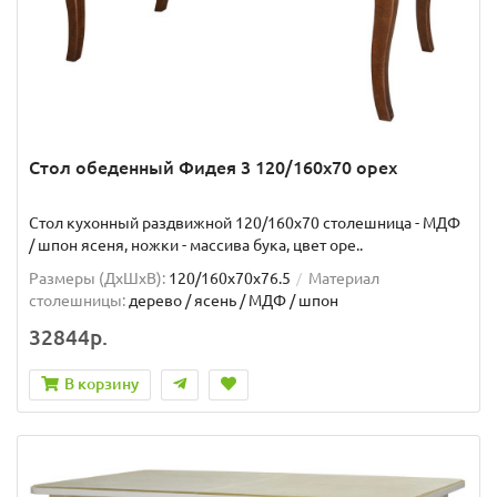
Стол обеденный Фидея 3 120/160х70 орех
Стол кухонный раздвижной 120/160х70 столешница - МДФ
/ шпон ясеня, ножки - массива бука, цвет оре..
Размеры (ДхШxВ):
120/160х70х76.5
Материал
столешницы:
дерево / ясень / МДФ / шпон
32844р.
В корзину