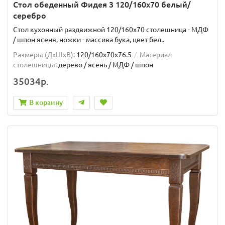
Стол обеденный Фидея 3 120/160х70 белый/
серебро
Стол кухонный раздвижной 120/160х70 столешница - МДФ
/ шпон ясеня, ножки - массива бука, цвет бел..
Размеры (ДхШxВ):
120/160х70х76.5
Материал
столешницы:
дерево / ясень / МДФ / шпон
35034р.
В корзину