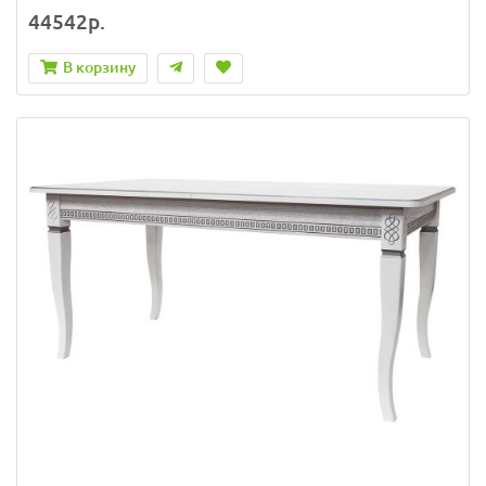
44542р.
В корзину