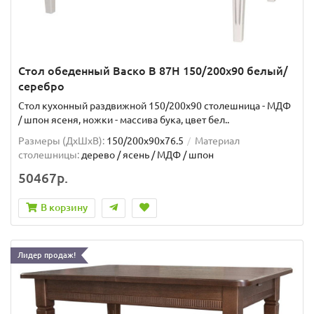
Стол обеденный Васко В 87Н 150/200х90 белый/
серебро
Стол кухонный раздвижной 150/200х90 столешница - МДФ
/ шпон ясеня, ножки - массива бука, цвет бел..
Размеры (ДхШxВ):
150/200х90х76.5
Материал
столешницы:
дерево / ясень / МДФ / шпон
50467р.
В корзину
Лидер продаж!