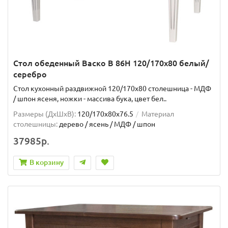
Стол обеденный Васко В 86Н 120/170х80 белый/
серебро
Стол кухонный раздвижной 120/170х80 столешница - МДФ
/ шпон ясеня, ножки - массива бука, цвет бел..
Размеры (ДхШxВ):
120/170х80х76.5
Материал
столешницы:
дерево / ясень / МДФ / шпон
37985р.
В корзину