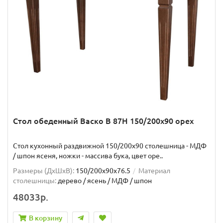
Стол обеденный Васко В 87Н 150/200х90 орех
Стол кухонный раздвижной 150/200х90 столешница - МДФ
/ шпон ясеня, ножки - массива бука, цвет оре..
Размеры (ДхШxВ):
150/200х90х76.5
Материал
столешницы:
дерево / ясень / МДФ / шпон
48033р.
В корзину