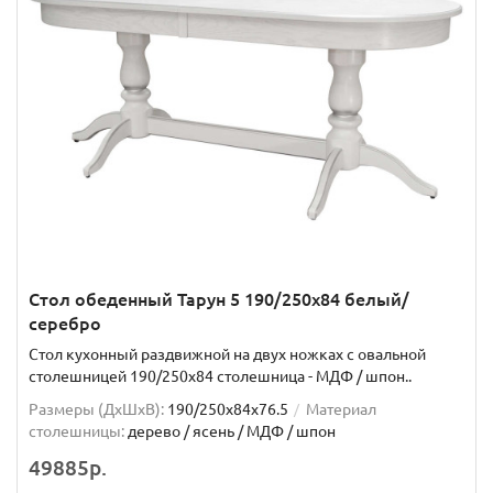
Стол обеденный Тарун 5 190/250х84 белый/
серебро
Стол кухонный раздвижной на двух ножках с овальной
столешницей 190/250х84 столешница - МДФ / шпон..
Размеры (ДхШxВ):
190/250х84х76.5
Материал
столешницы:
дерево / ясень / МДФ / шпон
49885р.