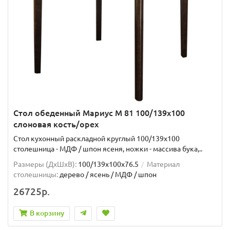
Стол обеденный Мариус М 81 100/139х100
слоновая кость/орех
Стол кухонный раскладной круглый 100/139х100
столешница - МДФ / шпон ясеня, ножки - массива бука,..
Размеры (ДхШxВ):
100/139х100х76.5
Материал
столешницы:
дерево / ясень / МДФ / шпон
26725р.
В корзину