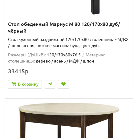
Стол обеденный Мариус М 80 120/170х80 дуб/
чёрный
Стол кухонный раздвижной 120/170х80 столешница - МДФ
/ шпон ясеня, ножки - массива бука, цвет дуб..
Размеры (ДхШxВ):
120/170х80х76.5
Материал
столешницы:
дерево / ясень / МДФ / шпон
33415р.
В корзину