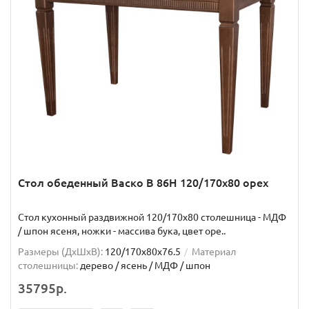
Стол обеденный Васко В 86Н 120/170х80 орех
Стол кухонный раздвижной 120/170х80 столешница - МДФ
/ шпон ясеня, ножки - массива бука, цвет оре..
Размеры (ДхШxВ):
120/170х80х76.5
Материал
столешницы:
дерево / ясень / МДФ / шпон
35795р.