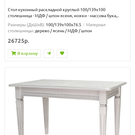
Стол кухонный раскладной круглый 100/139х100
столешница - МДФ / шпон ясеня, ножки - массива бука,..
Размеры (ДхШxВ):
100/139х100х76.5
Материал
столешницы:
дерево / ясень / МДФ / шпон
26725р.
В корзину