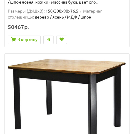
/ шпон ясеня, ножки - массива бука, цвет сло..
Размеры (ДхШxВ):
150/200х90х76.5
Материал
столешницы:
дерево / ясень / МДФ / шпон
50467р.
В корзину