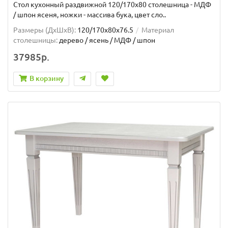
Стол кухонный раздвижной 120/170х80 столешница - МДФ
/ шпон ясеня, ножки - массива бука, цвет сло..
Размеры (ДхШxВ):
120/170х80х76.5
Материал
столешницы:
дерево / ясень / МДФ / шпон
37985р.
В корзину