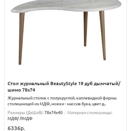
Стол журнальный BeautyStyle 19 дуб дымчатый/
шимо 78х74
Журнальный столик с полукруглой, каплевидной формы
столешницей из МДФ, ножки - массив бука, цвет д..
Размеры (ДхШxВ):
78х74х40
Материал столешницы:
МДФ/ ЛМДФ
6336р.