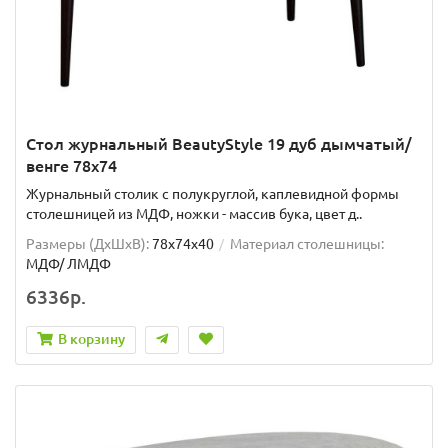
Стол журнальный BeautyStyle 19 дуб дымчатый/
венге 78х74
Журнальный столик с полукруглой, каплевидной формы
столешницей из МДФ, ножки - массив бука, цвет д..
Размеры (ДхШxВ):
78х74х40
Материал столешницы:
МДФ/ ЛМДФ
6336р.
В корзину