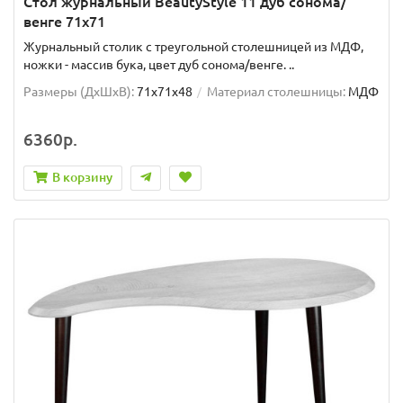
Стол журнальный BeautyStyle 11 дуб сонома/
венге 71х71
Журнальный столик с треугольной столешницей из МДФ,
ножки - массив бука, цвет дуб сонома/венге. ..
Размеры (ДхШxВ):
71х71х48
Материал столешницы:
МДФ
6360р.
В корзину