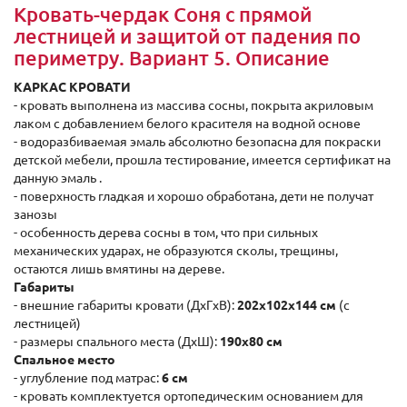
Кровать-чердак Соня с прямой
лестницей и защитой от падения по
периметру. Вариант 5. Описание
КАРКАС КРОВАТИ
- кровать выполнена из массива сосны, покрыта акриловым
лаком с добавлением белого красителя на водной основе
- водоразбиваемая эмаль абсолютно безопасна для покраски
детской мебели, прошла тестирование, имеется сертификат на
данную эмаль .
- поверхность гладкая и хорошо обработана, дети не получат
занозы
- особенность дерева сосны в том, что при сильных
механических ударах, не образуются сколы, трещины,
остаются лишь вмятины на дереве.
Габариты
- внешние габариты кровати (ДхГxВ):
202x102x144 см
(с
лестницей)
- размеры спального места (ДхШ):
190x80 см
Спальное место
- углубление под матрас:
6 см
- кровать комплектуется ортопедическим основанием для