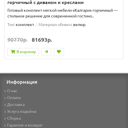
горчичный с диваном и креслами
Готовый комплект мягкой мебели «Калгари» горчичный —
стильное решение для современной гостино..
Тип:
комплект
Материал обивки:
велюр
90770р.
81693р.
В корзину
Информация
О нас
Оплата
Доставка
Услуга подъёма
Сборка
Гарантия и возврат