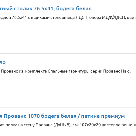
тный столик 76.5x41, бодега белая
идной 76.5х41 с ящиками столешница ЛДСП, опора МДФ/ЛДСП, цвет б
ло
ло Прованс из комплекта Спальные гарнитуры серии Прованс На с..
я Прованс 1070 бодега белая / патина премиум
я полка на стену Прованс (ДхШxВ), cм: 107x20x20 цветовое решение