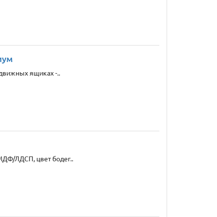
иум
движных ящиках -..
ДФ/ЛДСП, цвет бодег..