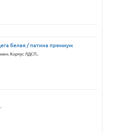
га белая / патина премиум
нием. Корпус ЛДСП..
.