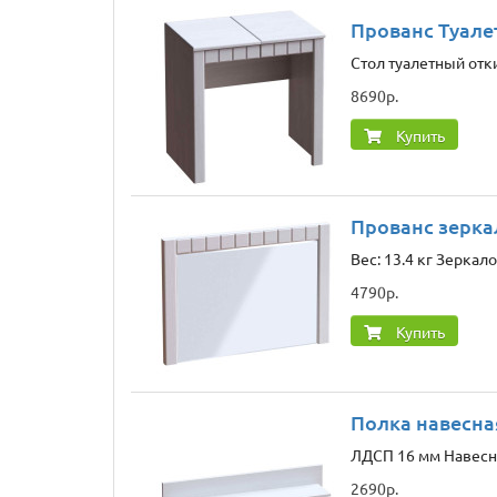
Прованс Туале
Стол туалетный отк
8690р.
Купить
Прованс зерка
Вес: 13.4 кг Зерка
4790р.
Купить
Полка навесна
ЛДСП 16 мм Навесна
2690р.