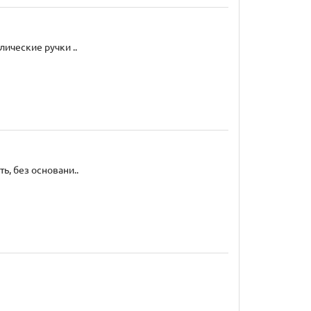
ические ручки ..
ь, без основани..