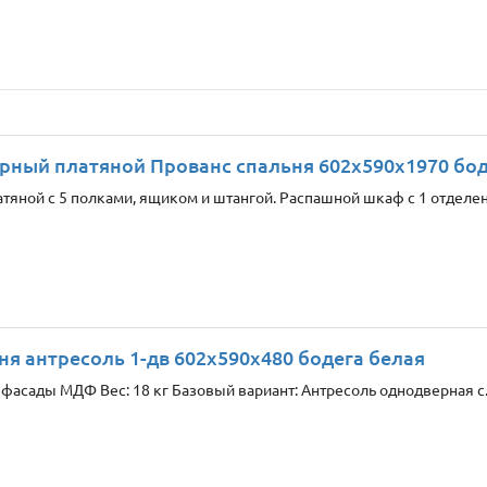
ный платяной Прованс спальня 602x590x1970 боде
тяной с 5 полками, ящиком и штангой. Распашной шкаф с 1 отделе
ня антресоль 1-дв 602х590х480 бодега белая
фасады МДФ Вес: 18 кг Базовый вариант: Антресоль однодверная с.