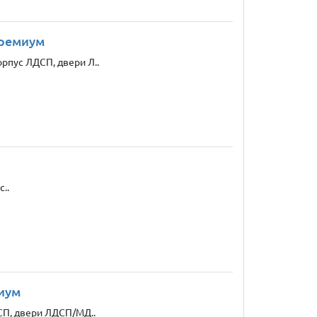
премиум
рпус ЛДСП, двери Л..
..
иум
СП, двери ЛДСП/МД..