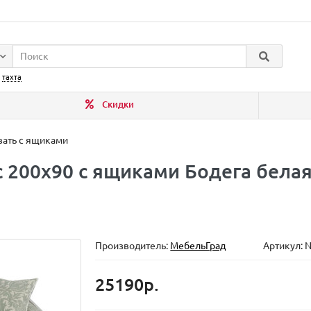
:
тахта
Скидки
вать с ящиками
 200x90 с ящиками Бодега бела
Производитель:
МебельГрад
Артикул: 
25190р.