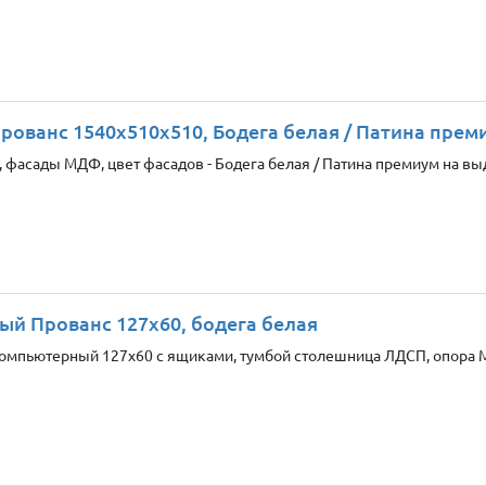
Прованс 1540х510х510, Бодега белая / Патина прем
 фасады МДФ, цвет фасадов - Бодега белая / Патина премиум на вы
ый Прованс 127x60, бодега белая
омпьютерный 127х60 с ящиками, тумбой столешница ЛДСП, опора М