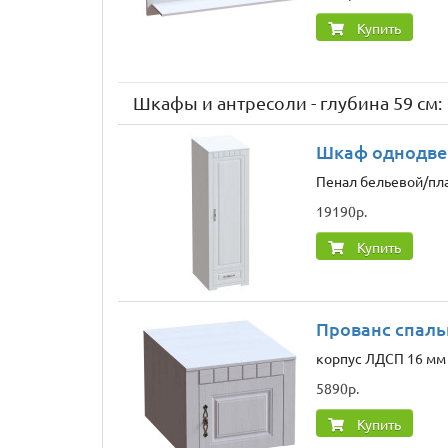
Купить
Шкафы и антресоли - глубина 59 см:
Шкаф однодвер
Пенал бельевой/пла
19190р.
Купить
Прованс спаль
корпус ЛДСП 16 мм 
5890р.
Купить