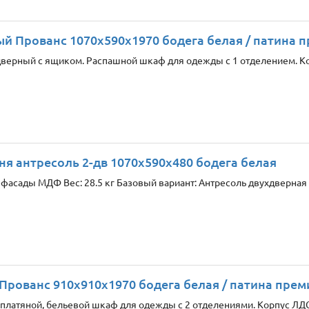
й Прованс 1070х590х1970 бодега белая / патина 
верный с ящиком. Распашной шкаф для одежды с 1 отделением. Ко
ня антресоль 2-дв 1070x590x480 бодега белая
фасады МДФ Вес: 28.5 кг Базовый вариант: Антресоль двухдверная с
Прованс 910x910x1970 бодега белая / патина прем
платяной, бельевой шкаф для одежды с 2 отделениями. Корпус ЛД