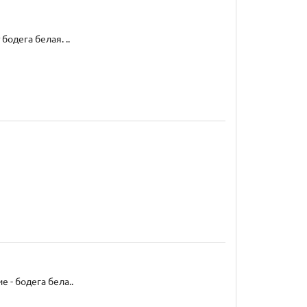
одега белая. ..
 - бодега бела..