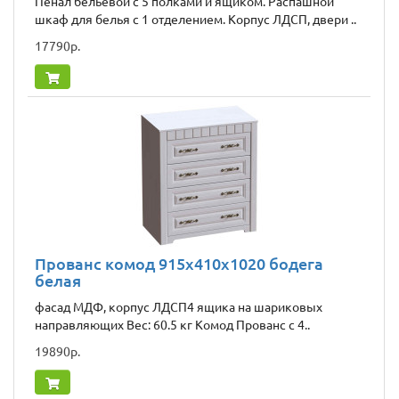
Пенал бельевой с 5 полками и ящиком. Распашной
шкаф для белья с 1 отделением. Корпус ЛДСП, двери ..
17790р.
Прованс комод 915х410х1020 бодега
белая
фасад МДФ, корпус ЛДСП4 ящика на шариковых
направляющих Вес: 60.5 кг Комод Прованс c 4..
19890р.