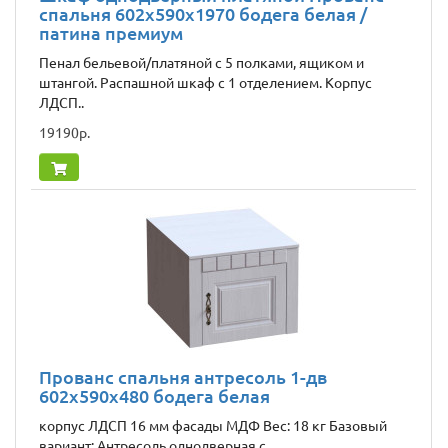
спальня 602x590x1970 бодега белая /
патина премиум
Пенал бельевой/платяной с 5 полками, ящиком и
штангой. Распашной шкаф с 1 отделением. Корпус
ЛДСП..
19190р.
Прованс спальня антресоль 1-дв
602х590х480 бодега белая
корпус ЛДСП 16 мм фасады МДФ Вес: 18 кг Базовый
вариант: Антресоль однодверная с..