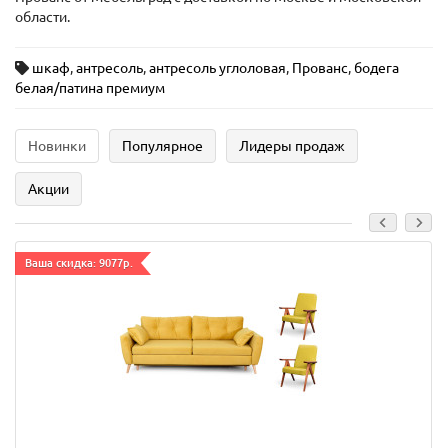
области.
шкаф
,
антресоль
,
антресоль углоловая
,
Прованс
,
бодега
белая/патина премиум
Новинки
Популярное
Лидеры продаж
Акции
Ваша скидка: 9077р.