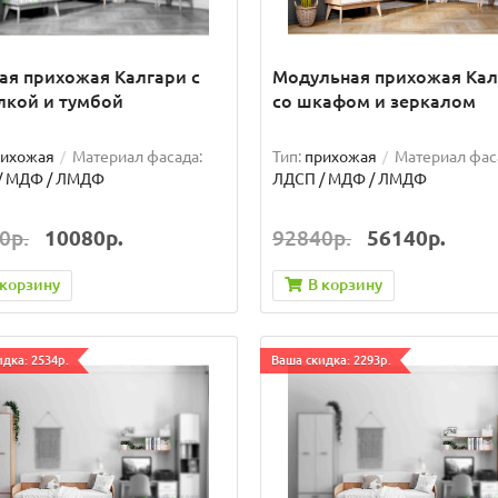
ая прихожая Калгари с
Модульная прихожая Кал
лкой и тумбой
со шкафом и зеркалом
рихожая
Материал фасада:
Тип:
прихожая
Материал фас
/ МДФ / ЛМДФ
ЛДСП / МДФ / ЛМДФ
0р.
10080р.
92840р.
56140р.
 корзину
В корзину
дка: 2534р.
Ваша скидка: 2293р.