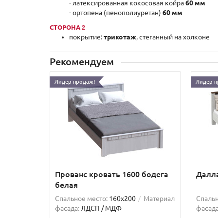
- латексированная кокосовая койра
60 мм
- ортопена (пенополиуретан)
60 мм
СТОРОНА 2
покрытие:
трикотаж
, стеганный на холконе
Рекомендуем
Лидер продаж!
Лидер п
Прованс кровать 1600 бодега
Далла
белая
Спальное место:
160x200
Материал
Спальн
фасада:
ЛДСП / МДФ
фасада