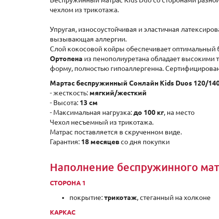
Беспружинный матрас Kids Duo со сторонами разной
чехлом из трикотажа.
Упругая, износоустойчивая и эластичная латексиро
вызывающая аллергии.
Слой кокосовой койры обеспечивает оптимальный б
Ортопена
из пенополиуретана обладает высокими 
форму, полностью гипоаллергенна. Сертифицирован
Мартас беспружинный Сонлайн Kids Duos 120/14
- жесткость:
мягкий/жесткий
- Высота:
13 см
- Максимальная нагрузка:
до 100 кг
, на место
Чехол несъемный из трикотажа.
Матрас поставляется в скрученном виде.
Гарантия:
18 месяцев
со дня покупки
Наполнение беспружинного матр
СТОРОНА 1
покрытие:
трикотаж
, стеганный на холконе
КАРКАС