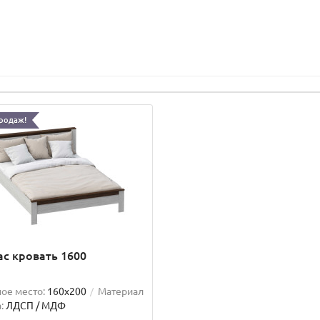
родаж!
с кровать 1600
ое место:
160x200
Материал
:
ЛДСП / МДФ