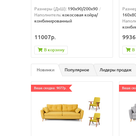
Размеры (ДxШ):
190x90/200x90
Разме
Наполнитель:
кокосовая койра/
160x8
комбинированный
Наполн
комби
11007р.
9936
В корзину
В
Новинки
Популярное
Лидеры продаж
Ваша скидка: 9077р.
Ваша ски