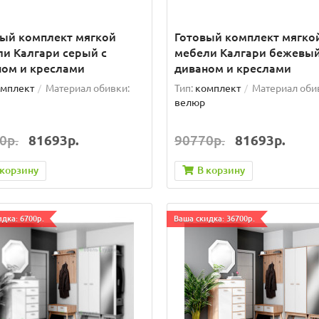
вый комплект мягкой
Готовый комплект мягко
и Калгари серый с
мебели Калгари бежевый
ном и креслами
диваном и креслами
мплект
Материал обивки:
Тип:
комплект
Материал оби
велюр
0р.
81693р.
90770р.
81693р.
 корзину
В корзину
дка: 6700р.
Ваша скидка: 36700р.