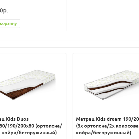
0р.
 корзину
ц Kids Duos
Матрац Кids dream 190/2
80/190/200x80 (ортопена/
(3x ортопена/2x кокосова
с.койра/беспружинный)
койра/беспружинный)