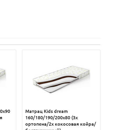
00x90
Матрац Кids dream
я
160/180/190/200x80 (3x
ортопена/2x кокосовая койра/