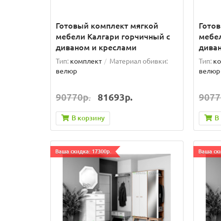
Готовый комплект мягкой
Гото
мебели Калгари горчичный с
мебел
диваном и креслами
дива
Тип:
комплект
Материал обивки:
Тип:
ко
велюр
велюр
90770р.
81693р.
9077
В корзину
В
Ваша скидка: 17300р.
Ваша ски