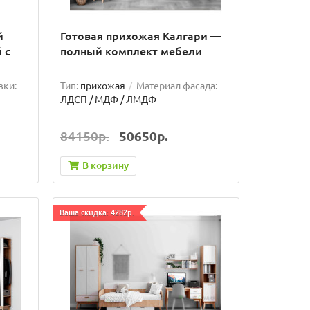
й
Готовая прихожая Калгари —
 с
полный комплект мебели
вки:
Тип:
прихожая
Материал фасада:
ЛДСП / МДФ / ЛМДФ
84150р.
50650р.
В корзину
Ваша скидка: 4282р.