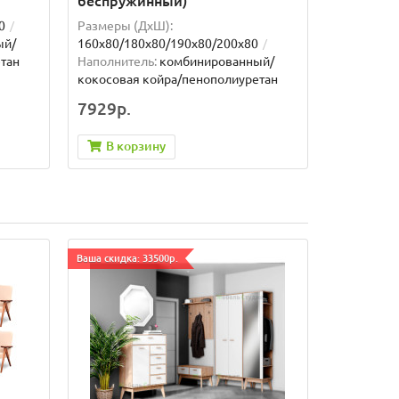
беспружинный)
0
Размеры (ДxШ):
ый/
160x80/180x80/190x80/200x80
тан
Наполнитель:
комбинированный/
кокосовая койра/пенополиуретан
7929р.
В корзину
Ваша скидка: 33500р.