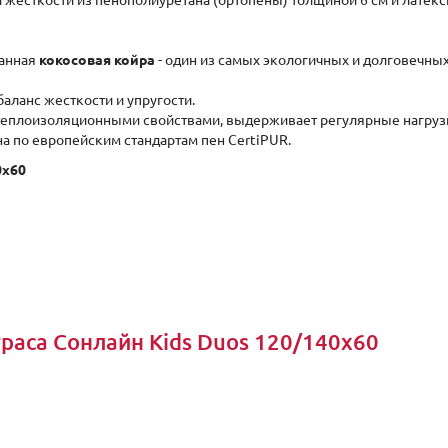
 жесткости из пенополиуретана (ортопены) толщиной 6 см и латек
ванная
кокосовая койра
- один из самых экологичных и долговечных
аланс жесткости и упругости.
теплоизоляционными свойствами, выдерживает регулярные нагрузк
а по европейским стандартам пен CertiPUR.
0x60
аса Сонлайн Kids Duos 120/140x60