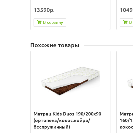
13590р.
1049
В корзину
В
Похожие товары
Матрац Kids Duos 190/200x90
Матра
(ортопена/кокос.койра/
160/1
беспружинный)
коко