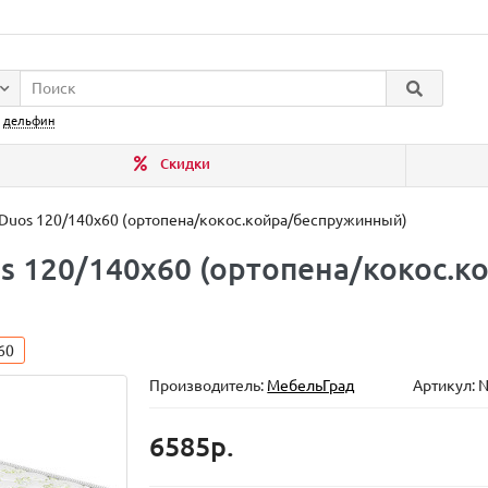
:
дельфин
Скидки
 Duos 120/140x60 (ортопена/кокос.койра/беспружинный)
os 120/140x60 (ортопена/кокос.
60
Производитель:
МебельГрад
Артикул: 
6585р.