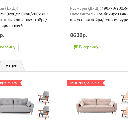
ры (ДxШ):
Размеры (ДxШ):
190x90/200x9
0/180x80/190x80/200x80
Наполнитель:
комбинированн
итель:
кокосовая койра/
кокосовая койра/пенополиуре
нированный
р.
8630р.
 корзину
В корзину
Акции
дка: 9077р.
Ваша скидка: 9077р.