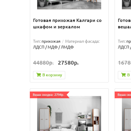
Готовая прихожая Калгари со
Готов
шкафом и зеркалом
веша
Тип:
прихожая
Материал фасада:
Тип:
п
ЛДСП / МДФ / ЛМДФ
ЛДСП 
44880р.
27580р.
1678
В корзину
В
Ваша скидка: 2794р.
Ваша ски