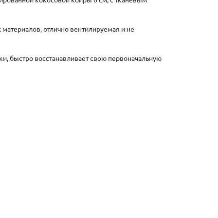
сированной кокосовой койры 6 см, с тканевым
 материалов, отлично вентилируемая и не
и, быстро восстанавливает свою первоначальную