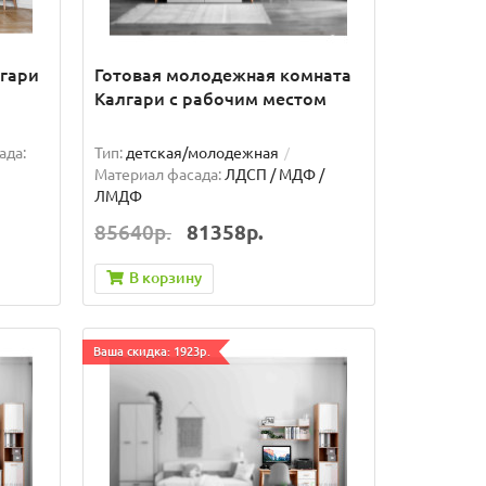
гари
Готовая молодежная комната
Калгари с рабочим местом
ада:
Тип:
детская/молодежная
Материал фасада:
ЛДСП / МДФ /
ЛМДФ
85640р.
81358р.
В корзину
Ваша скидка: 1923р.