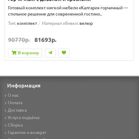
Готовый комплект мягкой мебели «Калгари» горчичный —
стильное решение для современной гостино..
Тип:
комплект
Материал обивки:
велюр
90770р.
81693р.
В корзину
Информация
О нас
Оплата
Доставка
Услуга подъёма
Сборка
Гарантия и возврат