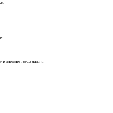
так
ие
и и внешнего вида дивана.