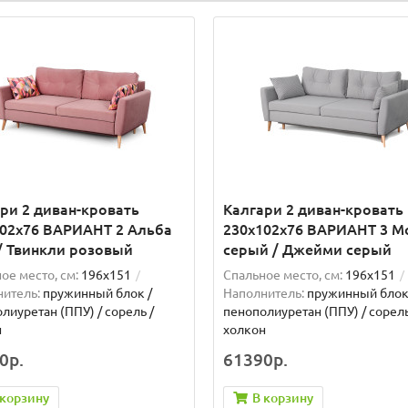
ри 2 диван-кровать
Калгари 2 диван-кровать
02х76 ВАРИАНТ 2 Альба
230х102х76 ВАРИАНТ 3 М
/ Твинкли розовый
серый / Джейми серый
ое место, см:
196x151
Спальное место, см:
196x151
итель:
пружинный блок /
Наполнитель:
пружинный блок
лиуретан (ППУ) / сорель /
пенополиуретан (ППУ) / сорель
н
холкон
0р.
61390р.
 корзину
В корзину