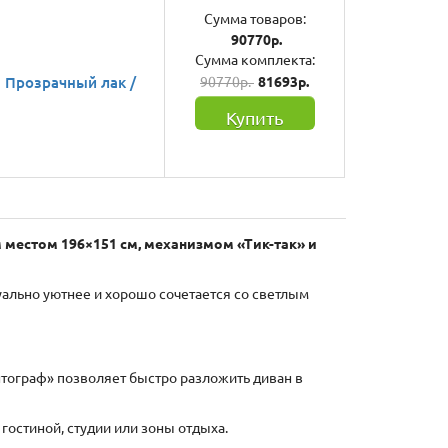
Сумма товаров:
90770р.
Сумма комплекта:
 Прозрачный лак /
90770р.
81693р.
Купить
 местом 196×151 см, механизмом «Тик-так» и
уально уютнее и хорошо сочетается со светлым
тограф» позволяет быстро разложить диван в
гостиной, студии или зоны отдыха.