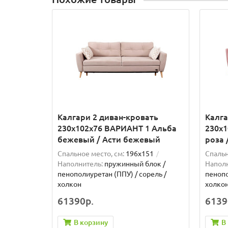
Калгари 2 диван-кровать
Калга
230х102х76 ВАРИАНТ 1 Альба
230х1
бежевый / Асти бежевый
роза 
Спальное место, см:
196x151
Спальн
Наполнитель:
пружинный блок /
Наполн
пенополиуретан (ППУ) / сорель /
пенопо
холкон
холко
61390р.
6139
В корзину
В