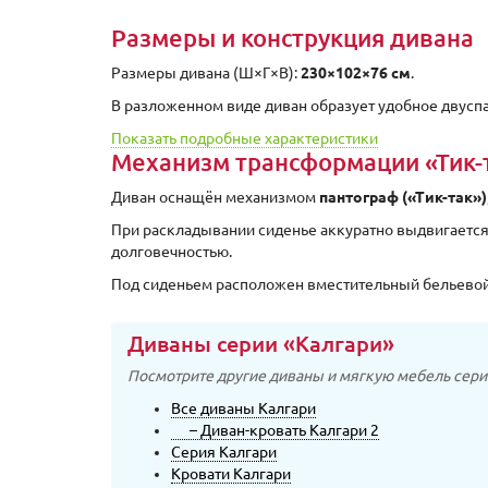
Размеры и конструкция дивана
Размеры дивана (Ш×Г×В):
230×102×76 см
.
В разложенном виде диван образует удобное двуспа
Показать подробные характеристики
Механизм трансформации «Тик-
Диван оснащён механизмом
пантограф («Тик-так»)
При раскладывании сиденье аккуратно выдвигается 
долговечностью.
Под сиденьем расположен вместительный бельевой
Диваны серии «Калгари»
Посмотрите другие диваны и мягкую мебель сери
Все диваны Калгари
– Диван-кровать Калгари 2
Серия Калгари
Кровати Калгари