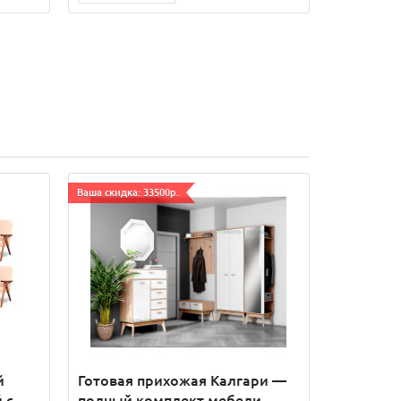
Ваша скидка: 33500р.
й
Готовая прихожая Калгари —
 с
полный комплект мебели