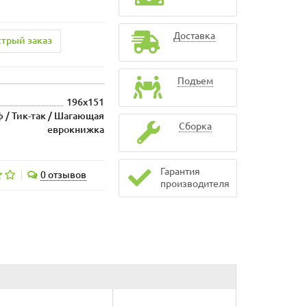
Доставка
трый заказ
Подъем
196x151
ф / Тик-так / Шагающая
Сборка
еврокнижка
Гарантия
0 отзывов
производителя