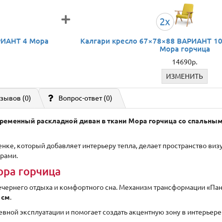
2x
РИАНТ 4 Мора
Калгари кресло 67×78×88 ВАРИАНТ 10
Мора горчица
14690р.
ИЗМЕНИТЬ
зывов (0)
Вопрос-ответ
(0)
временный раскладной диван в ткани Мора горчица со спальным
ке, который добавляет интерьеру тепла, делает пространство виз
рами.
ора горчица
ечернего отдыха и комфортного сна. Механизм трансформации «Пан
 см
.
евной эксплуатации и помогает создать акцентную зону в интерьере 