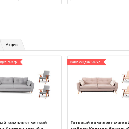
Акции
дка: 9077р.
Ваша скидка: 9077р.
вый комплект мягкой
Готовый комплект мягко
и Калгари серый с
мебели Калгари бежевый