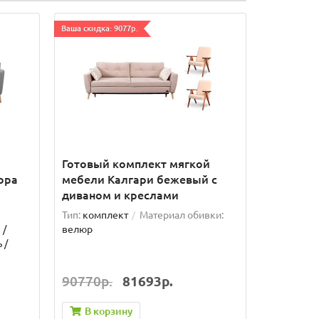
Ваша скидка: 9077р.
Готовый комплект мягкой
ора
мебели Калгари бежевый с
диваном и креслами
Тип:
комплект
Материал обивки:
 /
велюр
 /
90770р.
81693р.
В корзину