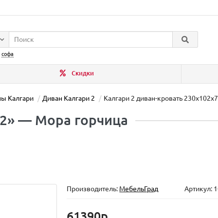
:
софа
Скидки
ы Калгари
Диван Калгари 2
Калгари 2 диван-кровать 230х102х
 2» — Мора горчица
Производитель:
МебельГрад
Артикул: 
61390р.