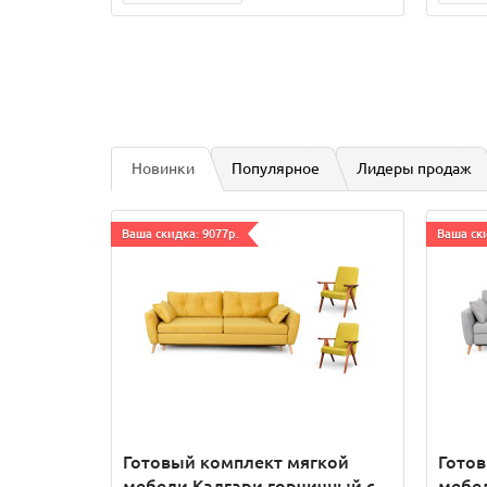
Новинки
Популярное
Лидеры продаж
Ваша скидка: 9077р.
Ваша ски
Готовый комплект мягкой
Гото
мебели Калгари горчичный с
мебел