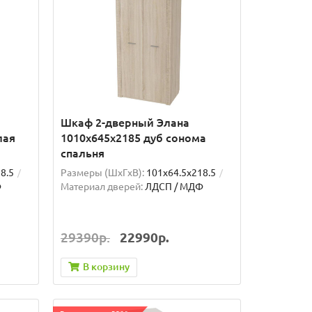
Шкаф 2-дверный Элана
лая
1010х645х2185 дуб сонома
спальня
8.5
Размеры (ШxГxВ):
101x64.5x218.5
Ф
Материал дверей:
ЛДСП / МДФ
29390р.
22990р.
В корзину