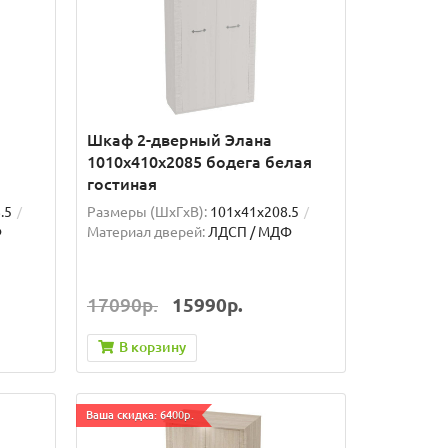
Шкаф 2-дверный Элана
1010x410x2085 бодега белая
гостиная
.5
Размеры (ШxГxВ):
101x41x208.5
Ф
Материал дверей:
ЛДСП / МДФ
17090р.
15990р.
В корзину
Ваша скидка: 6400р.