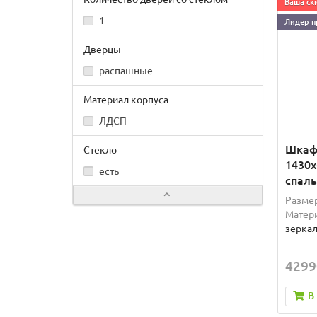
Ваша ски
1
Лидер п
Дверцы
распашные
Материал корпуса
ЛДСП
Шкаф
Стекло
1430х
есть
спаль
Размер
Матери
зерка
4299
В