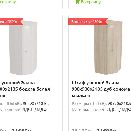
 корзину
В корзину
дка: 3500р.
Ваша скидка: 3500р.
 угловой Элана
Шкаф угловой Элана
00x2185 бодега белая
900x900x2185 дуб сонома
ня
спальня
ы (ШxГxВ):
90x90x218.5
Размеры (ШxГxВ):
90x90x218.
ал дверей:
ЛДСП / МДФ
Материал дверей:
ЛДСП / МД
0р.
21690р.
25190р.
21690р.