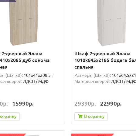
 2-дверный Элана
Шкаф 2-дверный Элана
410x2085 дуб сонома
1010х645х2185 бодега бе
ная
спальня
ы (ШxГxВ):
101x41x208.5
Размеры (ШxГxВ):
101x64.5x21
ал дверей:
ЛДСП / МДФ
Материал дверей:
ЛДСП / МД
0р.
15990р.
29390р.
22990р.
 корзину
В корзину