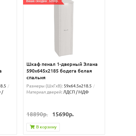
Ваша скидка: 3200р.
Шкаф пенал 1-дверный Элана
а
590х645х2185 бодега белая
спальня
8.5
Размеры (ШxГxВ):
59x64.5x218.5
 /
Материал дверей:
ЛДСП / МДФ
18890р.
15690р.
В корзину