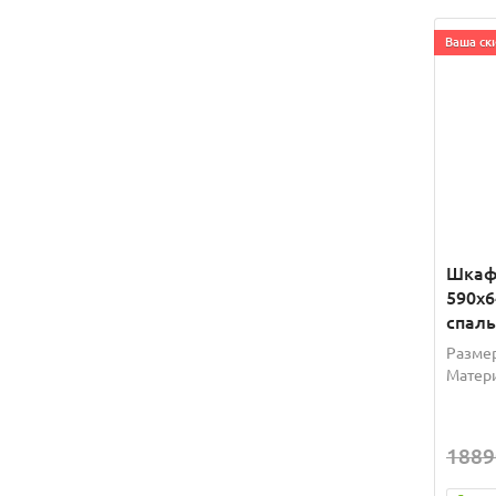
Ваша ски
Шкаф 
590х6
спаль
Размер
Матери
1889