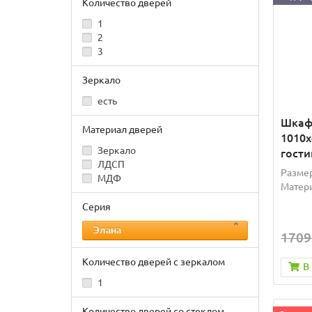
Количество дверей
1
2
3
Зеркало
есть
Шкаф
Материал дверей
1010x
Зеркало
гости
ЛДСП
Размер
МДФ
Матери
Серия
Элана
1709
Количество дверей с зеркалом
В
1
Количество дверей со стеклом