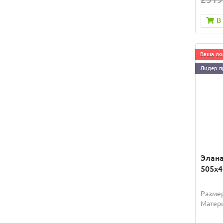
В
Ваша ски
Лидер п
Элана
505x4
Размер
Матери