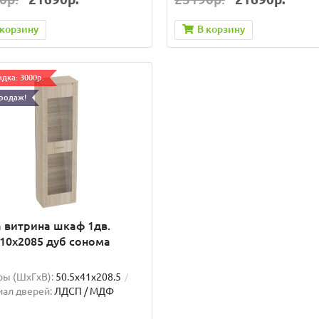
 корзину
В корзину
дка: 3000р.
родаж!
 витрина шкаф 1дв.
10x2085 дуб сонома
ы (ШxГxВ):
50.5x41x208.5
ал дверей:
ЛДСП / МДФ