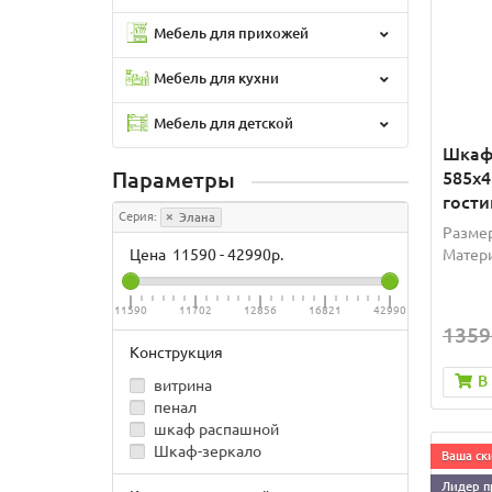
Мебель для прихожей
Мебель для кухни
Мебель для детской
Шкаф
Параметры
585х4
гости
Серия:
Элана
Размер
Цена
11590
-
42990
р.
Матери
11590
11702
12856
16821
42990
1359
Конструкция
В
витрина
пенал
шкаф распашной
Шкаф-зеркало
Ваша ски
Лидер п