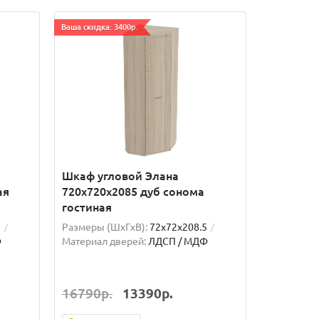
Ваша скидка: 3400р.
Шкаф угловой Элана
ая
720х720х2085 дуб сонома
гостиная
5
Размеры (ШxГxВ):
72x72x208.5
Ф
Материал дверей:
ЛДСП / МДФ
16790р.
13390р.