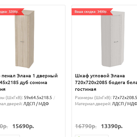
дка: 3200р.
Ваша скидка: 3400р.
пенал Элана 1 дверный
Шкаф угловой Элана
45х2185 дуб сонома
720х720х2085 бодега бел
ня
гостиная
ы (ШxГxВ):
59x64.5x218.5
Размеры (ШxГxВ):
72x72x208.
ал дверей:
ЛДСП / МДФ
Материал дверей:
ЛДСП / МД
0р.
15690р.
16790р.
13390р.