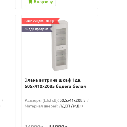
В корзину
Ваша скидка: 3000р.
Лидер продаж!
Элана витрина шкаф 1дв.
505x410x2085 бодега белая
5
Размеры (ШxГxВ):
50.5x41x208.5
Ф
Материал дверей:
ЛДСП / МДФ
14990р.
11990р.