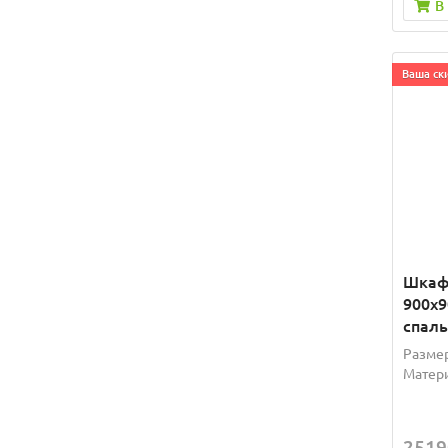
В
Ваша ски
Шкаф
900x9
спаль
Размер
Матери
2519