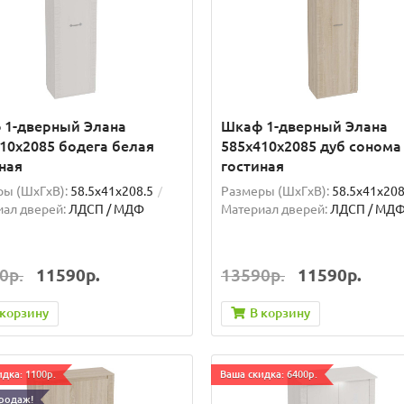
 1-дверный Элана
Шкаф 1-дверный Элана
10х2085 бодега белая
585х410х2085 дуб сонома
ная
гостиная
ы (ШxГxВ):
58.5x41x208.5
Размеры (ШxГxВ):
58.5x41x208
ал дверей:
ЛДСП / МДФ
Материал дверей:
ЛДСП / МД
0р.
11590р.
13590р.
11590р.
 корзину
В корзину
дка: 1100р.
Ваша скидка: 6400р.
родаж!