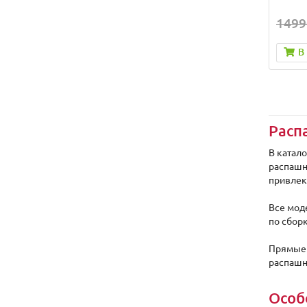
1499
В
Расп
В катал
распашн
привлек
Все мод
по сборк
Прямые 
распашн
Особ