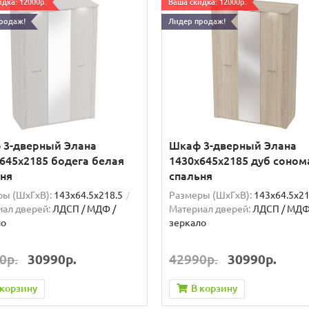
дка: 12000р.
Ваша скидка: 12000р.
родаж!
Лидер продаж!
 3-дверный Элана
Шкаф 3-дверный Элана
645х2185 бодега белая
1430х645х2185 дуб соном
ня
спальня
ы (ШxГxВ):
143x64.5x218.5
Размеры (ШxГxВ):
143x64.5x21
ал дверей:
ЛДСП / МДФ /
Материал дверей:
ЛДСП / МДФ
ло
зеркало
0р.
30990р.
42990р.
30990р.
 корзину
В корзину