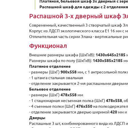
Платяной, бельевой шкаф 3х дверный с зерк
Распашной шкаф для одежды с 2 отделения
Распашной 3-х дверный шкаф Эл
Современный, качественный 3 створчатый шкаф Эла
Корпус из ЛДСП экологического класса Е1 16 мм с 
Отличительная часть серии Элана - вертикальные 
Функционал
Внешние размеры шкафа (ШxГхВ):
1430х645х2185
м
Размеры шкафа по полу (ШxГхВ):
1430х585х2185
мм
Платяное отделение
- размеры (ШxГ)
900x558
мм, с 1 антресольной пол
- 1 штанга стальная овальная
- отделение закрывается 2-мя распашными дверьм
Бельевое отделение
- размеры (ШxГ)
478x558
мм
- 1 стационарная несъемная полка (ШxГ)
478x558
, 
- 4 съемные полки (ШxГ)
476x550
на полкодержател
- отделение закрывается дверью шириной
420
мм и
Дверцы
Распашные 3 шт, комбинированного вида из ЛДСП и