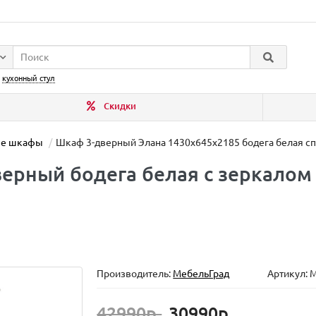
:
кухонный стул
Скидки
ые шкафы
Шкаф 3-дверный Элана 1430х645х2185 бодега белая с
верный бодега белая с зеркалом
Производитель:
МебельГрад
Артикул: 
42990р.
30990р.