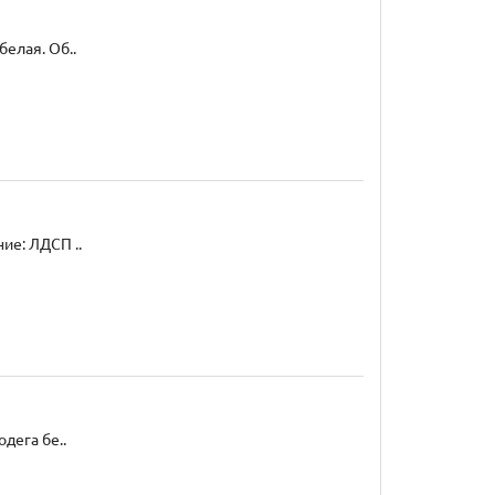
елая. Об..
ие: ЛДСП ..
дега бе..