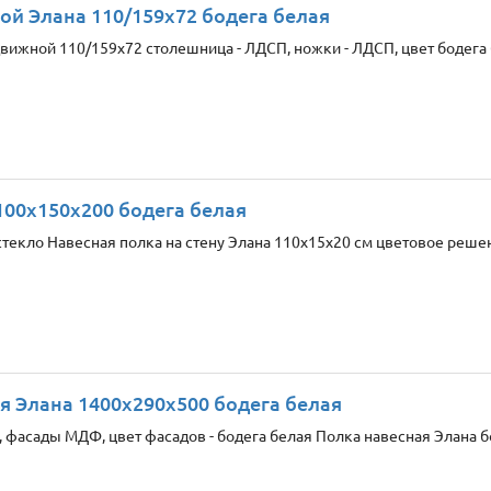
ой Элана 110/159х72 бодега белая
вижной 110/159х72 столешница - ЛДСП, ножки - ЛДСП, цвет бодега б
100x150x200 бодега белая
текло Навесная полка на стену Элана 110x15x20 см цветовое решен
я Элана 1400x290x500 бодега белая
 фасады МДФ, цвет фасадов - бодега белая Полка навесная Элана бо