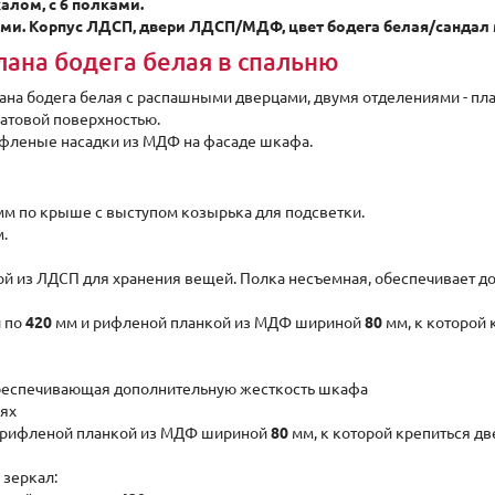
алом, с 6 полками.
ми. Корпус ЛДСП, двери ЛДСП/МДФ, цвет бодега белая/сандал
ана бодега белая в спальню
на бодега белая с распашными дверцами, двумя отделениями - пл
матовой поверхностью.
рифленые насадки из МДФ на фасаде шкафа.
м по крыше с выступом козырька для подсветки.
.
кой из ЛДСП для хранения вещей. Полка несъемная, обеспечивает 
и по
420
мм и рифленой планкой из МДФ шириной
80
мм, к которой 
обеспечивающая дополнительную жесткость шкафа
ях
 рифленой планкой из МДФ шириной
80
мм, к которой крепиться дв
 зеркал: