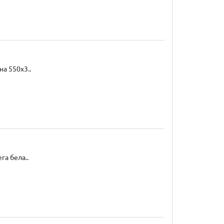
а 550x3..
га бела..