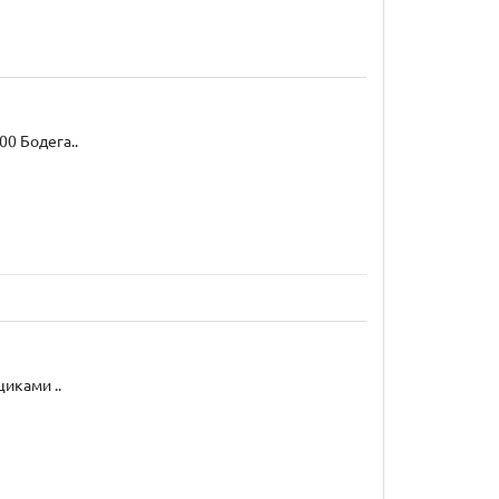
0 Бодега..
иками ..