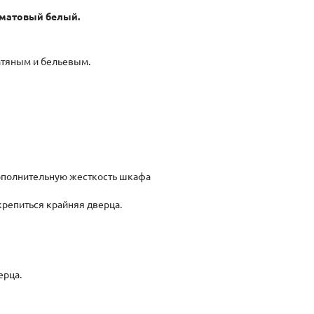
 матовый белый.
атяным и бельевым.
дополнительную жесткость шкафа
крепиться крайняя дверца.
ерца.