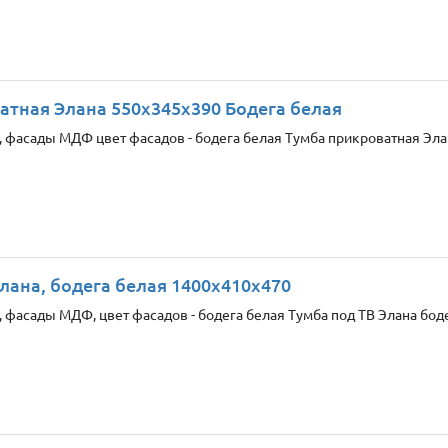
атная Элана 550x345x390 Бодега белая
 фасады МДФ цвет фасадов - бодега белая Тумба прикроватная Элан
лана, бодега белая 1400x410x470
 фасады МДФ, цвет фасадов - бодега белая Тумба под ТВ Элана боде