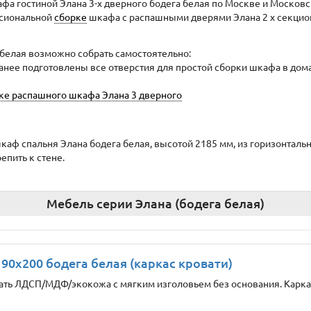
а гостиной Элана 3-х дверного бодега белая по Москве и Московс
ссиональной
сборке
шкафа с распашными дверями Элана 2 х секционн
белая возможно собрать самостоятельно:
аранее подготовлены все отверстия для простой сборки шкафа в д
рке распашного шкафа Элана 3 дверного
 шкаф спальня Элана бодега белая, высотой 2185 мм, из горизонтал
пить к стене.
Мебель серии Элана (бодега белая)
90х200 бодега белая (каркас кровати)
ть ЛДСП/МДФ/экокожа с мягким изголовьем без основания. Каркас 