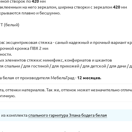
риной створок по
420
мм
 наклеенным на него зеркалом, ширина створки с зеркалом
420
мм
акрываются плавно и бесшумно.
FT (белый)
ов: эксцентриковая стяжка - самый надежный и прочный вариант 
прочной кромка ПВХ 2 мм
ности.
ых элементов стяжки: минификс, конфирматов и шкантов
спальни / для гостиной / для прихожей / для детской / для дачи / 
а белая от производителя МебельГрад -
12 месяцев.
, оттенки материалов. Так же, оттенок может незначительно отлича
огичную.
я из комплекта
спального гарнитура Элана бодега белая