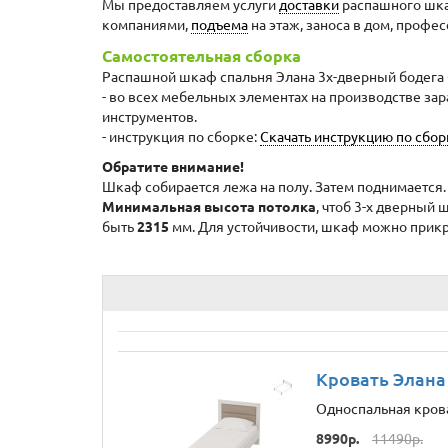
Мы предоставляем услуги
доставки
распашного шкаф
компаниями,
подъема
на этаж, заноса в дом, профе
Самостоятельная сборка
Распашной шкаф спальня Элана 3х-дверный бодега 
- во всех мебельных элементах на производстве з
инструментов.
- инструкция по сборке:
Скачать инструкцию по сбо
Обратите внимание!
Шкаф собирается лежа на полу. Затем поднимается.
Минимальная высота потолка
, чтоб 3-х дверный
быть
2315
мм. Для устойчивости, шкаф можно прикре
Кровать Элана 
Односпальная крова
8990р.
11490р.