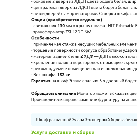
- боковые 2 двери из ЛДСП цвета бодега белая, ши
- центральная дверь из ЛДСП цвета бодега белая с
- петли дверей с амортизаторами. Створки шкафа з
Опции (приобретается отдельно)
- светильник
130
мм в крышу шкафа - HLT Prismatic 
- трансформатор ZSI-12DC-6W.
Особенности
- применяемая стяжка несущих мебельных элемент
- торцевые поверхности корпуса обработаны ударо
- материал задней стенки: ХДФ — ДВП высокой плот
- крепление полок и перегородок с помощью скрыт
- рекомендуемые помещения для использования: для 
- Вес шкафа:
152 кг
Гарантия
на шкаф Элана спальня 3-х дверный бодег
Обращаем внимание
Монитор может искажать цвета
Производитель вправе заменить фурнитуру на анал
Шкаф распашной Элана 3-х дверный бодега бела
Услуги доставки и сборки