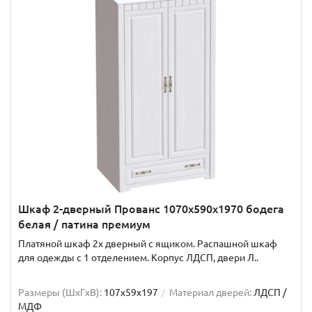
Шкаф 2-дверный Прованс 1070х590х1970 бодега
белая / патина премиум
Платяной шкаф 2х дверный с ящиком. Распашной шкаф
для одежды с 1 отделением. Корпус ЛДСП, двери Л..
Размеры (ШxГxВ):
107x59x197
Материал дверей:
ЛДСП /
МДФ