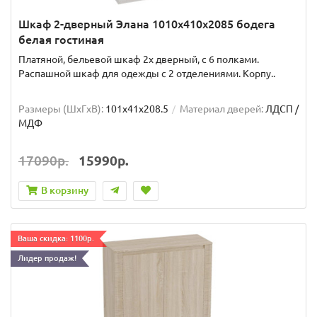
Шкаф 2-дверный Элана 1010x410x2085 бодега
белая гостиная
Платяной, бельевой шкаф 2х дверный, с 6 полками.
Распашной шкаф для одежды с 2 отделениями. Корпу..
Размеры (ШxГxВ):
101x41x208.5
Материал дверей:
ЛДСП /
МДФ
17090р.
15990р.
В корзину
Ваша скидка: 1100р.
Лидер продаж!