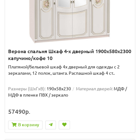
Верона спальня Шкаф 4-х дверный 1900x580x2300
капучино/кофе 10
Платяной/бельевой шкаф 4х дверный для одежды с 2
зеркалами, 12 полок, штанга. Распашной шкаф 4 ст..
Размеры (ШxГxВ):
190x58x230
Материал дверей:
МДФ /
МДФ в пленке ПВХ / зеркало
57490р.
В корзину