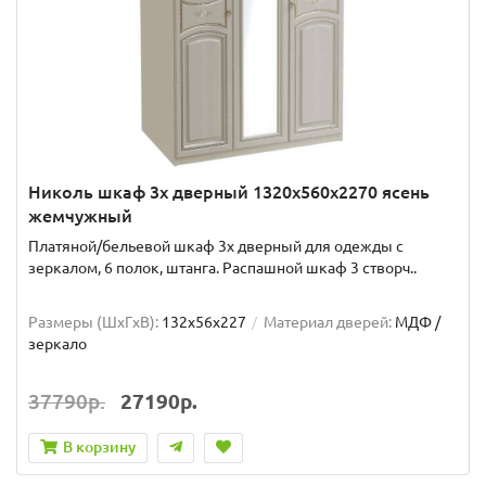
Николь шкаф 3х дверный 1320x560x2270 ясень
жемчужный
Платяной/бельевой шкаф 3х дверный для одежды с
зеркалом, 6 полок, штанга. Распашной шкаф 3 створч..
Размеры (ШxГxВ):
132x56x227
Материал дверей:
МДФ /
зеркало
37790р.
27190р.
В корзину