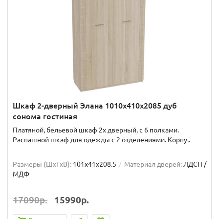
Шкаф 2-дверный Элана 1010x410x2085 дуб
сонома гостиная
Платяной, бельевой шкаф 2х дверный, с 6 полками.
Распашной шкаф для одежды с 2 отделениями. Корпу..
Размеры (ШxГxВ):
101x41x208.5
Материал дверей:
ЛДСП /
МДФ
17090р.
15990р.