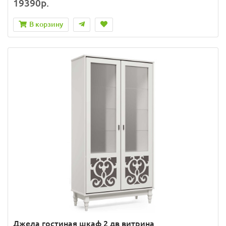
19390р.
В корзину
Джела гостиная шкаф 2 дв витрина