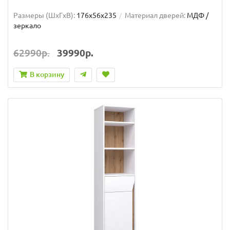
Размеры (ШxГxВ):
176x56x235
Материал дверей:
МДФ /
зеркало
62990р.
39990р.
В корзину