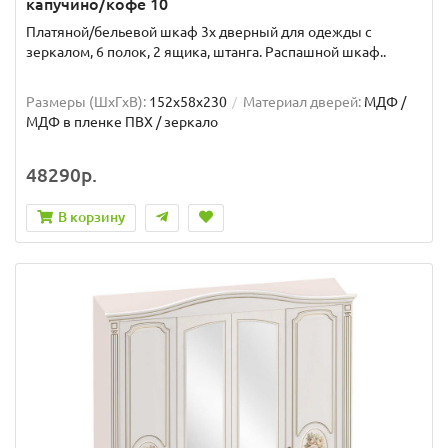
капучино/кофе 10
Платяной/бельевой шкаф 3х дверный для одежды с
зеркалом, 6 полок, 2 ящика, штанга. Распашной шкаф..
Размеры (ШxГxВ):
152x58x230
Материал дверей:
МДФ /
МДФ в пленке ПВХ / зеркало
48290р.
В корзину