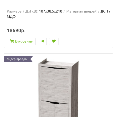
Размеры (ШxГxВ):
107x38.5x210
Материал дверей:
ЛДСП /
МДФ
18690р.
В корзину
Лидер продаж!