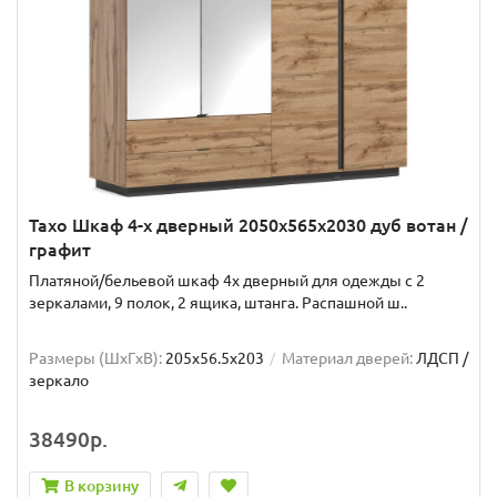
Тахо Шкаф 4-х дверный 2050x565x2030 дуб вотан /
графит
Платяной/бельевой шкаф 4х дверный для одежды с 2
зеркалами, 9 полок, 2 ящика, штанга. Распашной ш..
Размеры (ШxГxВ):
205x56.5x203
Материал дверей:
ЛДСП /
зеркало
38490р.
В корзину