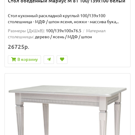
Стол обеденный Мариус М 81 100/139х100 белый
Стол кухонный раскладной круглый 100/139х100
столешница - МДФ / шпон ясеня, ножки - массива бука,..
Размеры (ДхШxВ):
100/139х100х76.5
Материал
столешницы:
дерево / ясень / МДФ / шпон
26725р.
В корзину