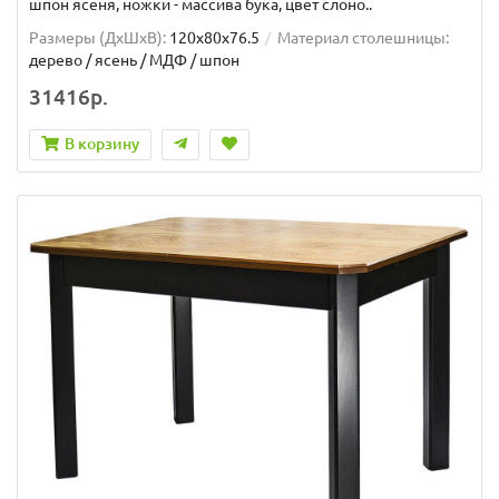
шпон ясеня, ножки - массива бука, цвет слоно..
Размеры (ДхШxВ):
120х80х76.5
Материал столешницы:
дерево / ясень / МДФ / шпон
31416р.
В корзину