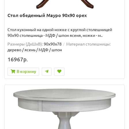
Стол обеденный Мауро 90х90 орех
Стол кухонный на одной ножке с круглой столешницей
90х90 столешница - МДФ / шпон ясеня, ножки - м..
Размеры (ДхШxВ):
90х90х78
Материал столешницы:
дерево / ясень / МДФ / шпон
16967р.
В корзину