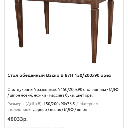
Стол обеденный Васко В 87Н 150/200х90 орех
Стол кухонный раздвижной 150/200х90 столешница - МДФ
/ шпон ясеня, ножки - массива бука, цвет оре..
Размеры (ДхШxВ):
150/200х90х76.5
Материал
столешницы:
дерево / ясень / МДФ / шпон
48033р.