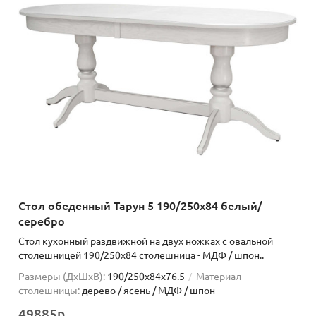
Стол обеденный Тарун 5 190/250х84 белый/
серебро
Стол кухонный раздвижной на двух ножках с овальной
столешницей 190/250х84 столешница - МДФ / шпон..
Размеры (ДхШxВ):
190/250х84х76.5
Материал
столешницы:
дерево / ясень / МДФ / шпон
49885р.