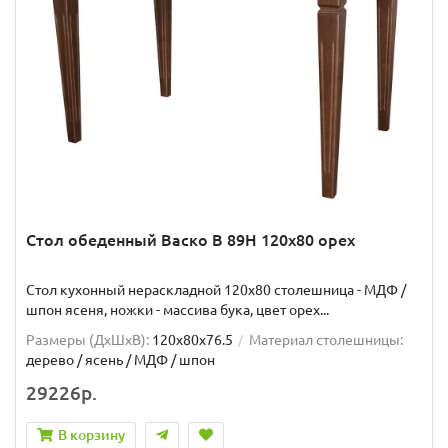
Стол обеденный Васко В 89Н 120х80 орех
Стол кухонный нераскладной 120х80 столешница - МДФ /
шпон ясеня, ножки - массива бука, цвет орех...
Размеры (ДхШxВ):
120х80х76.5
Материал столешницы:
дерево / ясень / МДФ / шпон
29226р.
В корзину