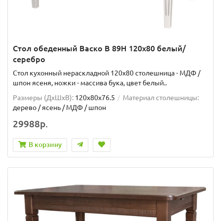
Стол обеденный Васко В 89Н 120х80 белый/
серебро
Стол кухонный нераскладной 120х80 столешница - МДФ /
шпон ясеня, ножки - массива бука, цвет белый..
Размеры (ДхШxВ):
120х80х76.5
Материал столешницы:
дерево / ясень / МДФ / шпон
29988р.
В корзину