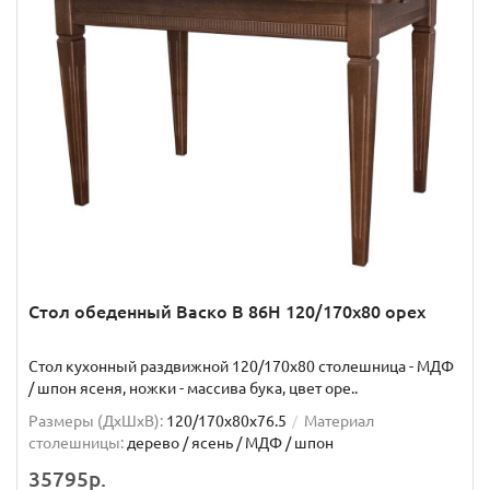
Стол обеденный Васко В 86Н 120/170х80 орех
Стол кухонный раздвижной 120/170х80 столешница - МДФ
/ шпон ясеня, ножки - массива бука, цвет оре..
Размеры (ДхШxВ):
120/170х80х76.5
Материал
столешницы:
дерево / ясень / МДФ / шпон
35795р.