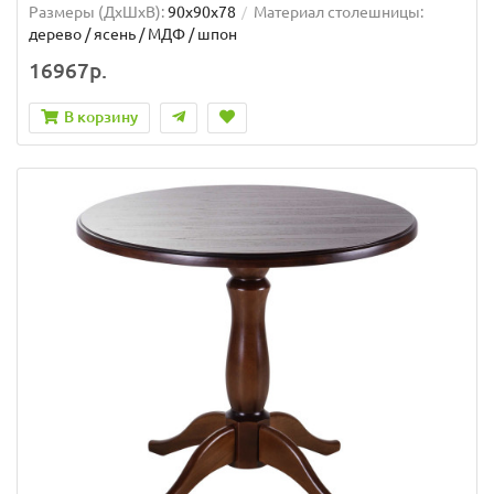
Размеры (ДхШxВ):
90х90х78
Материал столешницы:
дерево / ясень / МДФ / шпон
16967р.
В корзину