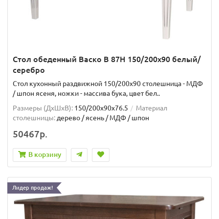
Стол обеденный Васко В 87Н 150/200х90 белый/
серебро
Стол кухонный раздвижной 150/200х90 столешница - МДФ
/ шпон ясеня, ножки - массива бука, цвет бел..
Размеры (ДхШxВ):
150/200х90х76.5
Материал
столешницы:
дерево / ясень / МДФ / шпон
50467р.
В корзину
Лидер продаж!