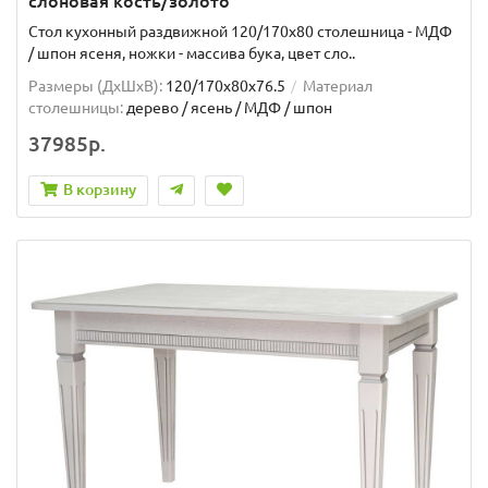
слоновая кость/золото
Стол кухонный раздвижной 120/170х80 столешница - МДФ
/ шпон ясеня, ножки - массива бука, цвет сло..
Размеры (ДхШxВ):
120/170х80х76.5
Материал
столешницы:
дерево / ясень / МДФ / шпон
37985р.
В корзину