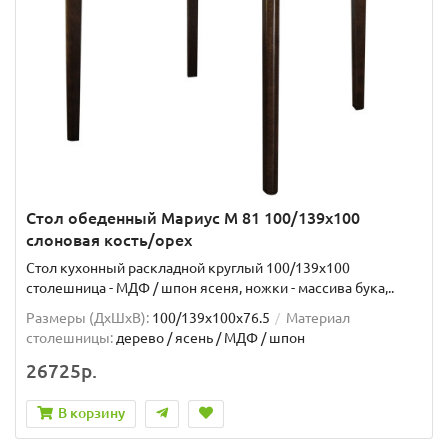
Стол обеденный Мариус М 81 100/139х100
слоновая кость/орех
Стол кухонный раскладной круглый 100/139х100
столешница - МДФ / шпон ясеня, ножки - массива бука,..
Размеры (ДхШxВ):
100/139х100х76.5
Материал
столешницы:
дерево / ясень / МДФ / шпон
26725р.
В корзину