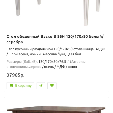
Стол обеденный Васко В 86Н 120/170х80 белый/
серебро
Стол кухонный раздвижной 120/170х80 столешница - МДФ
/ шпон ясеня, ножки - массива бука, цвет бел..
Размеры (ДхШxВ):
120/170х80х76.5
Материал
столешницы:
дерево / ясень / МДФ / шпон
37985р.
В корзину