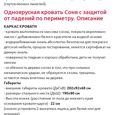
(гнутоклееных ламелей).
Одноярусная кровать Соня с защитой
от падений по периметру. Описание
КАРКАС КРОВАТИ
- кровать выполнена из массива сосны, покрыта акриловым
лаком с добавлением белого красителя на водной основе
- водоразбиваемая эмаль абсолютно безопасна для покраски
детской мебели, прошла тестирование, имеется сертификат на
данную эмаль .
- поверхность гладкая и хорошо обработана, дети не получат
занозы
- особенность дерева сосны в том, что при сильных
механических ударах, не образуются сколы, трещины,
остаются лишь вмятины на дереве.
Габариты
- внешние габариты кровати (ДхГxВ):
202x92x68 см
- размеры спального места (ДхШ):
190x80 см
- Высота ножек (расстояние от пола до нижнего края
основания кровати-царги) -
22 см
(можно установить 2 выкатных ящика, для белья или для
игрушек)