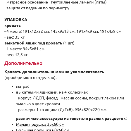
- матрасное основание - гнутоклееные ламели (латы)
- защита от падения по периметру
УПАКОВКА
кровать
- 4 места: 191x12x22 см, 145x9x13 см, 191x4x9 см, 191x4x9 см
- вес: 35 кг
выкатной ящик под кровать
(1 шт)
- 1 место: 94x5x81 см
- вес: 12,5 кг
Дополнительно
Кровать дополнительно можно укомплектовать
(приобретаются отдельно):
матрас
выкатными ящиками, на 4 колесиках
- корпус-ЛДСП, фасад - массив сосны, покрыт лаком или
эмалью в цвет кровати
- размеры 1-го ящика (ДхГxВ): 936x820x220 мм
различные аксессуары из текстиля разных расцветок
:
Малая подушка 35x60 см
Большая подушка 60x60 см