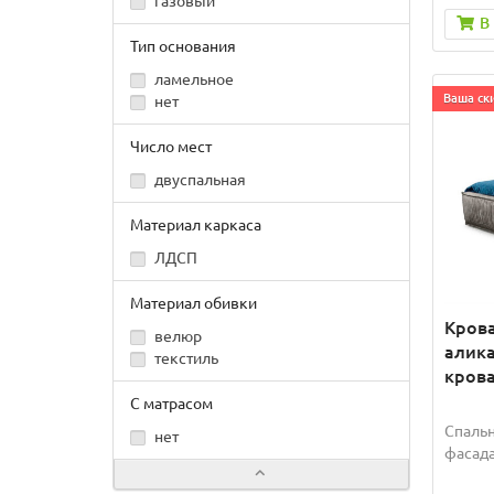
газовый
В
Тип основания
ламельное
Ваша ски
нет
Число мест
двуспальная
Материал каркаса
ЛДСП
Материал обивки
Крова
велюр
алика
текстиль
крова
С матрасом
Спальн
нет
фасада