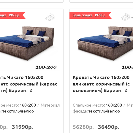
дка: 19600р.
Ваша скидка: 19790р.
ть Чикаго 160х200
Кровать Чикаго 160х200
нте коричневый (каркас
аликанте коричневый (с
ти) Вариант 2
основанием) Вариант 2
ое место:
160x200
Материал
Спальное место:
160x200
Ма
:
текстиль/велюр
фасада:
текстиль/велюр
0р.
31990р.
56280р.
36490р.