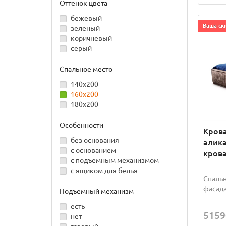
Оттенок цвета
бежевый
Ваша ски
зеленый
коричневый
серый
Спальное место
140x200
160x200
180x200
Особенности
Крова
без основания
алика
с основанием
крова
с подъемным механизмом
с ящиком для белья
Спальн
фасада
Подъемный механизм
есть
5159
нет