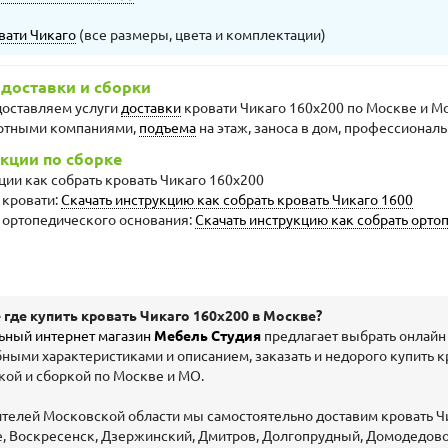
вати Чикаго
(все размеры, цвета и комплектации)
 доставки и сборки
оставляем услуги
доставки
кровати Чикаго 160х200 по Москве и Мо
ртными компаниями,
подъема
на этаж, заноса в дом, профессионал
кции по сборке
ции как собрать кровать Чикаго 160х200
 кровати:
Скачать инструкцию как собрать кровать Чикаго 1600
а ортопедического основания:
Скачать инструкцию как собрать орто
где купить кровать Чикаго 160х200 в Москве?
ьный интернет магазин
Мебель Студия
предлагает выбрать онлайн 
ными характеристиками и описанием, заказать и недорого купить кр
кой и сборкой по Москве и МО.
телей Московской области мы самостоятельно доставим кровать Чик
, Воскресенск, Дзержинский, Дмитров, Долгопрудный, Домодедово,