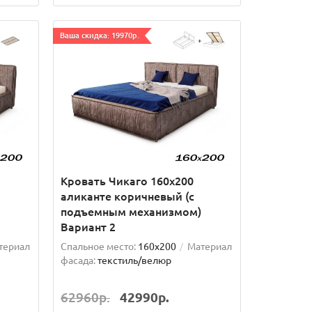
Ваша скидка: 19970р.
Кровать Чикаго 160х200
аликанте коричневый (с
подъемным механизмом)
Вариант 2
териал
Спальное место:
160x200
Материал
фасада:
текстиль/велюр
62960р.
42990р.