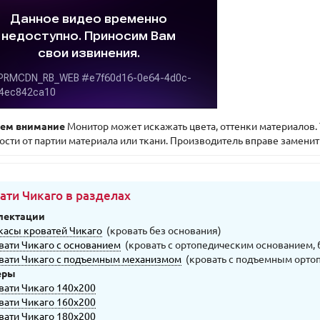
ем внимание
Монитор может искажать цвета, оттенки материалов. 
ости от партии материала или ткани. Производитель вправе заменит
ати Чикаго в разделах
лектации
касы кроватей Чикаго
(кровать без основания)
вати Чикаго с основанием
(кровать с ортопедическим основанием, 
вати Чикаго с подъемным механизмом
(кровать с подъемным орто
еры
вати Чикаго 140х200
вати Чикаго 160х200
вати Чикаго 180х200