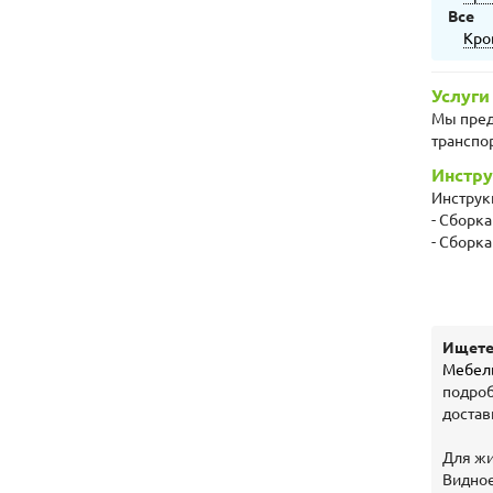
Все
Кро
Услуги
Мы пред
транспо
Инстру
Инструк
- Сборка
- Сборк
Ищете 
Мебел
подроб
достав
Для жи
Видное