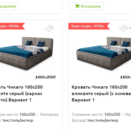
 корзину
В корзину
дка: 19600р.
Ваша скидка: 19790р.
ть Чикаго 160х200
Кровать Чикаго 160х200
нте серый (каркас
аликанте серый (с основ
ти) Вариант 1
Вариант 1
ое место:
160x200
Материал
Спальное место:
160x200
Ма
:
текстиль/велюр
фасада:
текстиль/велюр