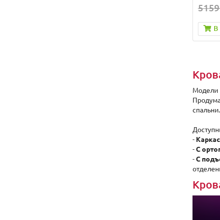
5159
В
Кров
Модели 
Продума
спальни.
Доступн
-
Каркас
-
С орто
-
С под
отделен
Кров