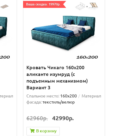
Ваша скидка: 19970р.
Кровать Чикаго 160х200
аликанте изумруд (с
подъемным механизмом)
Вариант 3
териал
Спальное место:
160x200
Материал
фасада:
текстиль/велюр
62960р.
42990р.
В корзину