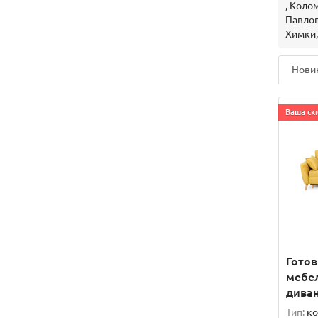
, Коло
Павлов
Химки,
Нови
Ваша ски
Гото
мебел
дива
Тип:
ко