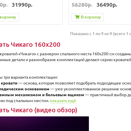
0р.
31990р.
56280р.
36490р.
 корзину
В корзину
Показано с 1 по 9 из 9 (всего 1 
ать Чикаго 160х200
кроватей «Чикаго» с размером спального места 160х200 см созданы 
нные детали и разнообразие комплектаций делают серию кровате
ы три варианта комплектации:
 кровати
— основа, которая позволяет подобрать подходящее осн
педическим основанием
— уже укомплектованное решение основа
ъемным механизмом и бельевым ящиком
— практичный выбор дл
ию под спальным местом.
показать ещё
ать Чикаго (видео обзор)