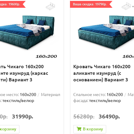
дка: 19600р.
Ваша скидка: 19790р.
ть Чикаго 160х200
Кровать Чикаго 160х200
нте изумруд (каркас
аликанте изумруд (с
ти) Вариант 3
основанием) Вариант 3
ое место:
160x200
Материал
Спальное место:
160x200
Ма
:
текстиль/велюр
фасада:
текстиль/велюр
0р.
31990р.
56280р.
36490р.
 корзину
В корзину