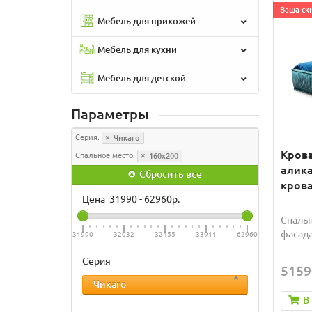
Ваша ски
Мебель для прихожей
Мебель для кухни
Мебель для детской
Параметры
Серия:
Чикаго
Крова
Спальное место:
160x200
алика
Сбросить все
крова
Цена
31990
-
62960
р.
Спальн
фасада
31990
32032
32455
33911
62960
Серия
5159
Чикаго
В