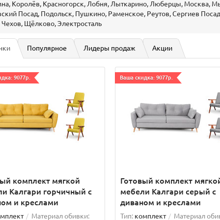
мна, Королёв, Красногорск, Лобня, Лыткарино, Люберцы, Москва, 
ский Посад, Подольск, Пушкино, Раменское, Реутов, Сергиев Посад
 Чехов, Щёлково, Электросталь
нки
Популярное
Лидеры продаж
Акции
дка: 9077р.
Ваша скидка: 9077р.
вый комплект мягкой
Готовый комплект мягко
и Калгари горчичный с
мебели Калгари серый с
ном и креслами
диваном и креслами
мплект
Материал обивки:
Тип:
комплект
Материал оби