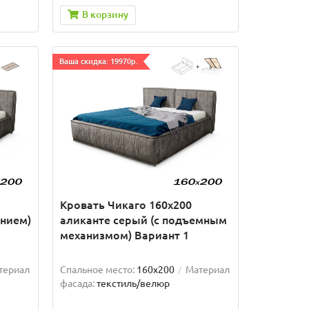
В корзину
Ваша скидка: 19970р.
Кровать Чикаго 160х200
анием)
аликанте серый (с подъемным
механизмом) Вариант 1
териал
Спальное место:
160x200
Материал
фасада:
текстиль/велюр