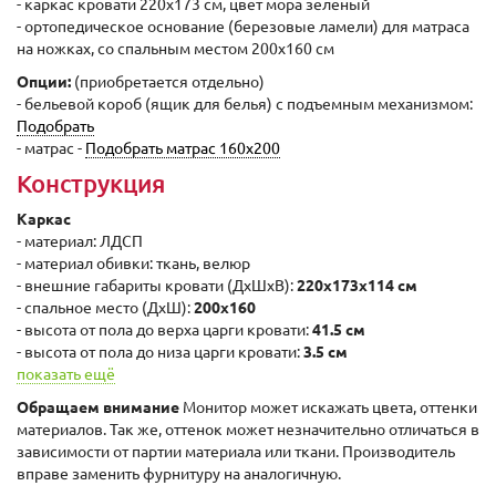
- каркас кровати 220x173 см, цвет мора зеленый
- ортопедическое основание (березовые ламели) для матраса
на ножках, со спальным местом 200х160 см
Опции:
(приобретается отдельно)
- бельевой короб (ящик для белья) с подъемным механизмом:
Подобрать
- матрас -
Подобрать матрас 160х200
Конструкция
Каркас
- материал: ЛДСП
- материал обивки: ткань, велюр
- внешние габариты кровати (ДxШхВ):
220x173x114 cм
- спальное место (ДxШ):
200x160
- высота от пола до верха царги кровати:
41.5 cм
- высота от пола до низа царги кровати:
3.5 cм
показать ещё
Обращаем внимание
Монитор может искажать цвета, оттенки
материалов. Так же, оттенок может незначительно отличаться в
зависимости от партии материала или ткани. Производитель
вправе заменить фурнитуру на аналогичную.