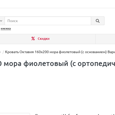
:
книжка
Скидки
е
Кровать Октавия 160х200 мора фиолетовый (с основанием) Вари
0 мора фиолетовый (с ортопеди