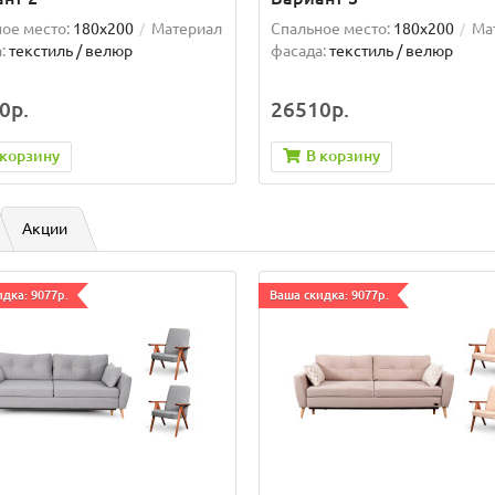
ое место:
180x200
Материал
Спальное место:
180x200
Ма
:
текстиль / велюр
фасада:
текстиль / велюр
0р.
26510р.
 корзину
В корзину
Акции
дка: 9077р.
Ваша скидка: 9077р.