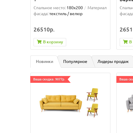
Спальное место:
180x200
Материал
Спальн
фасада:
текстиль / велюр
фасада
26510р.
2651
В корзину
В
Новинки
Популярное
Лидеры продаж
Ваша скидка: 9077р.
Ваша ски