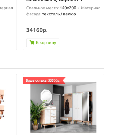
териал
Спальное место:
140x200
Материал
фасада:
текстиль / велюр
34160р.
В корзину
Ваша скидка: 33500р.