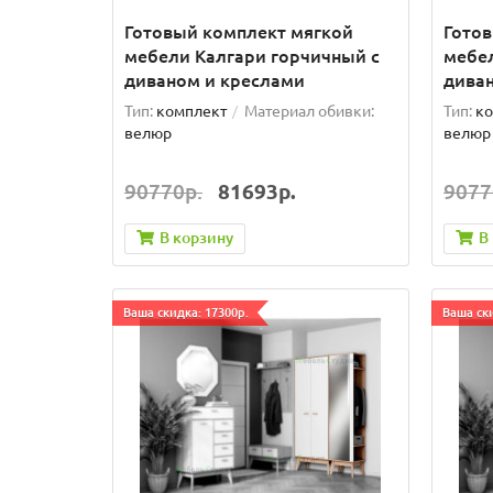
Готовый комплект мягкой
Гото
мебели Калгари горчичный с
мебел
диваном и креслами
дива
Тип:
комплект
Материал обивки:
Тип:
ко
велюр
велюр
90770р.
81693р.
9077
В корзину
В
Ваша скидка: 17300р.
Ваша ски