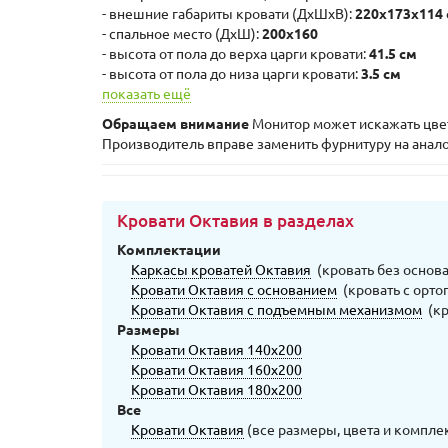
- внешние габариты кровати (ДxШхВ):
220x173x114
- спальное место (ДxШ):
200x160
- высота от пола до верха царги кровати:
41.5 cм
- высота от пола до низа царги кровати:
3.5 cм
показать ещё
Обращаем внимание
Монитор может искажать цвета
Производитель вправе заменить фурнитуру на анал
Кровати Октавия в разделах
Комплектации
Каркасы кроватей Октавия
(кровать без основ
Кровати Октавия с основанием
(кровать с орто
Кровати Октавия с подъемным механизмом
(кр
Размеры
Кровати Октавия 140х200
Кровати Октавия 160х200
Кровати Октавия 180х200
Все
Кровати Октавия
(все размеры, цвета и компле