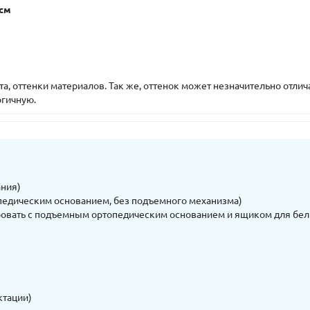
 cм
, оттенки материалов. Так же, оттенок может незначительно отлича
огичную.
ания)
педическим основанием, без подъемного механизма)
овать с подъемным ортопедическим основанием и ящиком для бел
ктации)