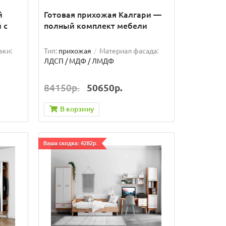
й
Готовая прихожая Калгари —
 с
полный комплект мебели
вки:
Тип:
прихожая
Материал фасада:
ЛДСП / МДФ / ЛМДФ
84150р.
50650р.
В корзину
Ваша скидка: 4282р.