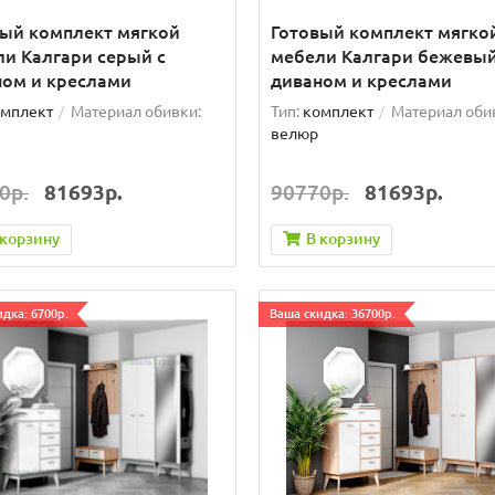
вый комплект мягкой
Готовый комплект мягко
и Калгари серый с
мебели Калгари бежевый
ном и креслами
диваном и креслами
мплект
Материал обивки:
Тип:
комплект
Материал оби
велюр
0р.
81693р.
90770р.
81693р.
 корзину
В корзину
дка: 6700р.
Ваша скидка: 36700р.