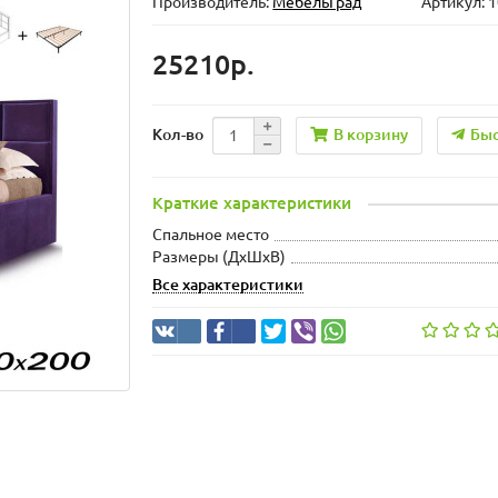
Производитель:
МебельГрад
Артикул: 
25210р.
В корзину
Быс
Кол-во
Краткие характеристики
Спальное место
Размеры (ДхШxВ)
Все характеристики