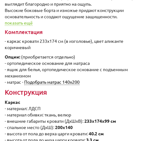
выглядит благородно и приятно на ощупь.
Высокие боковые борта и изножье придают конструкции
основательность и создают ощущение защищенности.
показать ещё
Комплектация
- каркас кровати 233x174 см (в изголовье), цвет аликанте
коричневый
Опции:
(приобретается отдельно)
- ортопедическое основание для матраса
- ящик для белья, ортопедическое основание с подъемным
механизмом
- матрас -
Подобрать матрас 140х200
Конструкция
Каркас
- материал: ЛДСП
- материал обивки: ткань, велюр
- внешние габариты кровати (ДxШхВ):
233x174x99 cм
- спальное место (ДxШ):
200x140
- высота от пола до верха царги кровати:
40.2 cм
- высота от пола до низа царги кровати:
3.3 cм