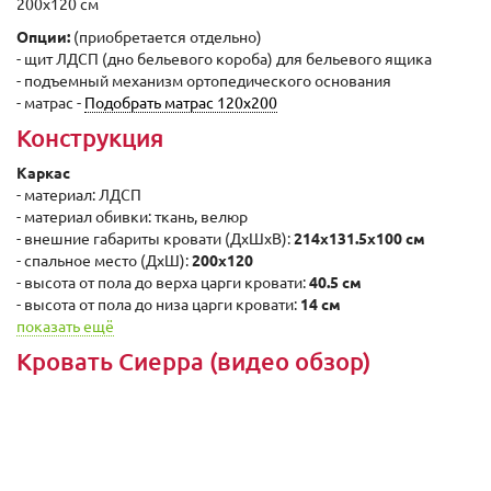
200х120 см
Опции:
(приобретается отдельно)
- щит ЛДСП (дно бельевого короба) для бельевого ящика
- подъемный механизм ортопедического основания
- матрас -
Подобрать матрас 120х200
Конструкция
Каркас
- материал: ЛДСП
- материал обивки: ткань, велюр
- внешние габариты кровати (ДxШхВ):
214x131.5x100 cм
- спальное место (ДxШ):
200x120
- высота от пола до верха царги кровати:
40.5 cм
- высота от пола до низа царги кровати:
14 cм
показать ещё
Кровать Сиерра (видео обзор)