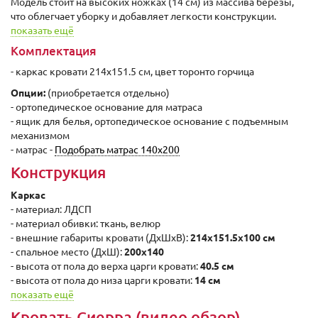
Модель стоит на высоких ножках (14 см) из массива березы,
что облегчает уборку и добавляет легкости конструкции.
показать ещё
Комплектация
- каркас кровати 214x151.5 см, цвет торонто горчица
Опции:
(приобретается отдельно)
- ортопедическое основание для матраса
- ящик для белья, ортопедическое основание с подъемным
механизмом
- матрас -
Подобрать матрас 140х200
Конструкция
Каркас
- материал: ЛДСП
- материал обивки: ткань, велюр
- внешние габариты кровати (ДxШхВ):
214x151.5x100 cм
- спальное место (ДxШ):
200x140
- высота от пола до верха царги кровати:
40.5 cм
- высота от пола до низа царги кровати:
14 cм
показать ещё
Кровать Сиерра (видео обзор)