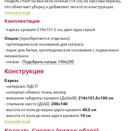
Модель стоит на высоких ножках (14 см) из массива березы,
что облегчает уборку и добавляет легкости конструкции.
показать ещё
Комплектация
- каркас кровати 214x151.5 см, цвет аура серый
Опции:
(приобретается отдельно)
- ортопедическое основание для матраса
- ящик для белья, ортопедическое основание с подъемным
механизмом
- матрас -
Подобрать матрас 140х200
Конструкция
Каркас
- материал: ЛДСП
- материал обивки: ткань, велюр
- внешние габариты кровати (ДxШхВ):
214x151.5x100 cм
- спальное место (ДxШ):
200x140
- высота от пола до верха царги кровати:
40.5 cм
- высота от пола до низа царги кровати:
14 cм
показать ещё
Кровать Сиерра (видео обзор)