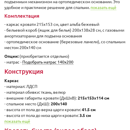
подъемным механизмом на ортопедическом основании. Это
удобное и практичное решение для спальни.
показать ещё
Комплектация
- каркас кровати 215x153 см, цвет альба бежевый
- бельевой короб (ящик для белья) 200х138х28 см, с газовыми
амортизаторами для подъема основания
- ортопедическое основание (березовые ламели), со спальным
местом 200х140 см
Опции:
(приобретается отдельно)
- матрас -
Подобрать матрас 140х200
Конструкция
Каркас
- материал: ЛДСП
- материал обивки: ткань, велюр
- внешние габариты кровати (ДxШхВ):
215x153x114 cм
- спальное место (ДxШ):
200x140
- высота от пола до верха царги кровати:
41.5 cм
- высота от пола до низа царги кровати:
3.5 cм
показать ещё