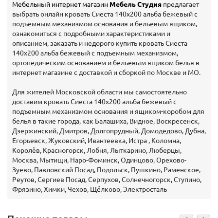
Мебельный интернет магазин
Мебель Студия
предлагает
выбрать онлайн кровать Сиеста 140х200 альба бежевый с
подъемным механизмом основания и бельевым ящиком,
ознакомиться с подробными характеристиками и
описанием, заказать и недорого купить кровать Сиеста
140х200 альба бежевый с подъемным механизмом,
ортопедическим основанием и бельевым ящиком белья в
интернет магазине с доставкой и сборкой по Москве и МО.
Для жителей Московской области мы самостоятельно
доставим кровать Сиеста 140х200 альба бежевый с
подъемным механизмом основания и ящиком-коробом для
белья в такие города, как Балашиха, Видное, Воскресенск,
Дзержинский, Дмитров, Долгопрудный, Домодедово, Дубна,
Егорьевск, Жуковский, Ивантеевка, Истра , Коломна,
Королёв, Красногорск, Лобня, Лыткарино, Люберцы,
Москва, Мытищи, Наро-Фоминск, Одинцово, Орехово-
Зуево, Павловский Посад, Подольск, Пушкино, Раменское,
Реутов, Сергиев Посад, Серпухов, Солнечногорск, Ступино,
Фрязино, Химки, Чехов, Щёлково, Электросталь