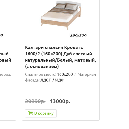
Калгари спальня Кровать
тлый
1600/2 (160×200) Дуб светлый
товый
натуральный/Белый, матовый,
(с основанием)
териал
Спальное место:
160x200
Материал
фасада:
ЛДСП / МДФ
20990р.
13000р.
В корзину