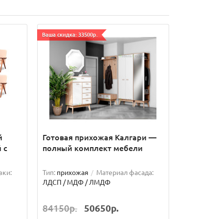
Ваша скидка: 33500р.
й
Готовая прихожая Калгари —
 с
полный комплект мебели
вки:
Тип:
прихожая
Материал фасада:
ЛДСП / МДФ / ЛМДФ
84150р.
50650р.