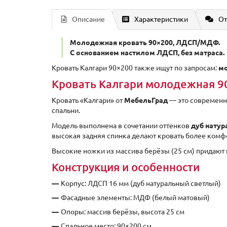
Описание
Характеристики
От
Молодежная кровать 90×200, ЛДСП/МДФ.
С основанием настилом ЛДСП, без матраса.
Кровать Калгари 90×200 также ищут по запросам:
мо
Кровать Калгари молодежная 9
Кровать «Калгари» от
МебельГрад
— это современн
спальни.
Модель выполнена в сочетании оттенков
дуб нату
высокая задняя спинка делают кровать более комф
Высокие ножки из массива берёзы (25 см) придают 
Конструкция и особенности
Корпус: ЛДСП 16 мм (дуб натуральный светлый)
Фасадные элементы: МДФ (белый матовый)
Опоры: массив берёзы, высота 25 см
Спальное место: 90×200 см