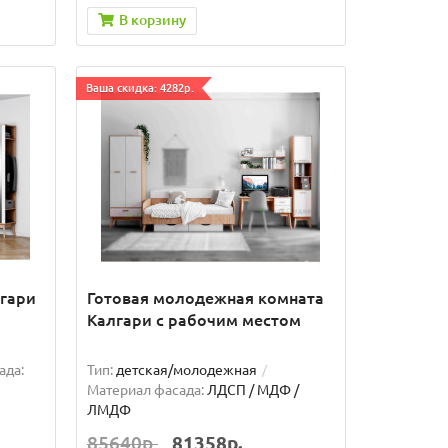
В корзину
Ваша скидка: 4282р.
гари
Готовая молодежная комната
Калгари с рабочим местом
ада:
Тип:
детская/молодежная
Материал фасада:
ЛДСП / МДФ /
ЛМДФ
85640р.
81358р.