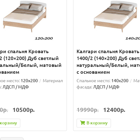
ри спальня Кровать
Калгари спальня Кровать
2 (120×200) Дуб светлый
1400/2 (140×200) Дуб све
ральный/Белый, матовый
натуральный/Белый, ма
ованием
с основанием
ое место:
120x200
Материал
Спальное место:
140x200
Ма
:
ЛДСП / МДФ
фасада:
ЛДСП / МДФ
0р.
10500р.
19990р.
12400р.
 корзину
В корзину