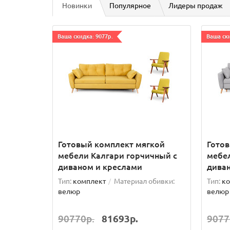
Новинки
Популярное
Лидеры продаж
Ваша скидка: 9077р.
Ваша ски
Готовый комплект мягкой
Гото
мебели Калгари горчичный с
мебел
диваном и креслами
дива
Тип:
комплект
Материал обивки:
Тип:
ко
велюр
велюр
90770р.
81693р.
9077