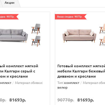
Акции
дка: 9077р.
Ваша скидка: 9077р.
вый комплект мягкой
Готовый комплект мягко
и Калгари серый с
мебели Калгари бежевый
ном и креслами
диваном и креслами
мплект
Материал обивки:
Тип:
комплект
Материал оби
велюр
0р.
81693р.
90770р.
81693р.