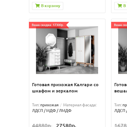
В корзину
В
Ваша скидка: 17300р.
Ваша ски
Готовая прихожая Калгари со
Готов
шкафом и зеркалом
веша
Тип:
прихожая
Материал фасада:
Тип:
п
ЛДСП / МДФ / ЛМДФ
ЛДСП 
44880р.
27580р.
1678