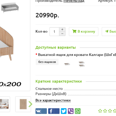
Производитель:
МебельГрад
Артикул: 
20990р.
В корзину
Быс
Кол-во
Доступные варианты
Выкатной ящик для кровати Калгари (ШхГxВ
без ящиков
Краткие характеристики
Спальное место
Размеры (ДхШxВ)
Все характеристики