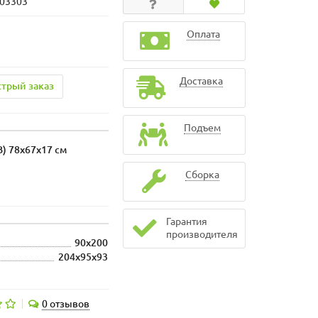
103303
Оплата
Доставка
трый заказ
Подъем
) 78x67x17 см
Сборка
Гарантия
производителя
90x200
204x95x93
0 отзывов