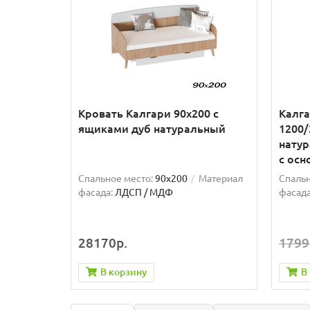
Кровать Калгари 90x200 с
Калга
ящиками дуб натуральный
1200/
нату
с осн
Спальное место:
90x200
Материал
Спальн
фасада:
ЛДСП / МДФ
фасада
28170р.
1799
В корзину
В