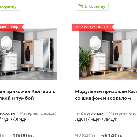
 корзину
В корзину
дка: 6700р.
Ваша скидка: 36700р.
ая прихожая Калгари с
Модульная прихожая Кал
лкой и тумбой
со шкафом и зеркалом
рихожая
Материал фасада:
Тип:
прихожая
Материал фас
/ МДФ / ЛМДФ
ЛДСП / МДФ / ЛМДФ
0р.
10080р.
92840р.
56140р.