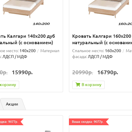
ть Калгари 140х200 дуб
Кровать Калгари 160х200
альный (с основанием)
натуральный (с основани
ое место:
140x200
Материал
Спальное место:
160x200
Ма
:
ЛДСП / МДФ
фасада:
ЛДСП / МДФ
0р.
15990р.
20990р.
16790р.
 корзину
В корзину
Акции
дка: 9077р.
Ваша скидка: 9077р.