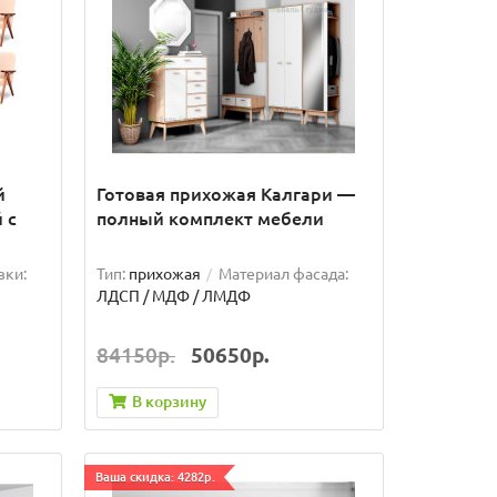
й
Готовая прихожая Калгари —
 с
полный комплект мебели
вки:
Тип:
прихожая
Материал фасада:
ЛДСП / МДФ / ЛМДФ
84150р.
50650р.
В корзину
Ваша скидка: 4282р.