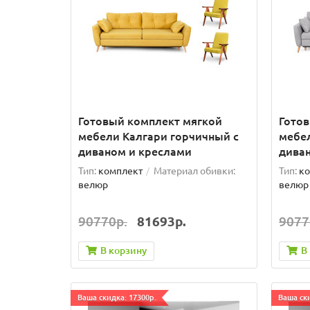
Готовый комплект мягкой
Гото
мебели Калгари горчичный с
мебел
диваном и креслами
дива
Тип:
комплект
Материал обивки:
Тип:
ко
велюр
велюр
90770р.
81693р.
9077
В корзину
В
Ваша скидка: 17300р.
Ваша ски