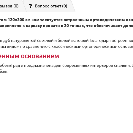
зывов (0)
Вопрос-ответ
(0)
том 120×200 см комплектуется встроенным ортопедическим осн
креплено к каркасу кровати в 20 точках, что обеспечивает до
 дуб натуральный светлый и белый матовый. Благодаря встроенн
им видом по сравнению с классическими ортопедическими основан
оенным основанием
ебельГрад и предназначена для современных интерьеров спальни. 
ёзы.