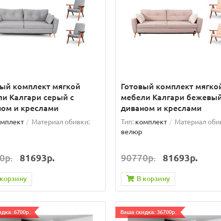
вый комплект мягкой
Готовый комплект мягко
и Калгари серый с
мебели Калгари бежевый
ном и креслами
диваном и креслами
мплект
Материал обивки:
Тип:
комплект
Материал оби
велюр
0р.
81693р.
90770р.
81693р.
 корзину
В корзину
дка: 6700р.
Ваша скидка: 36700р.