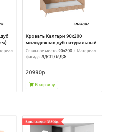
 дуб
Кровать Калгари 90х200
ем)
молодежная дуб натуральный
териал
Спальное место:
90x200
Материал
фасада:
ЛДСП / МДФ
20990р.
В корзину
Ваша скидка: 33500р.