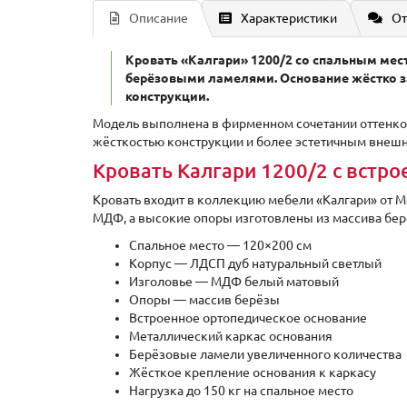
Описание
Характеристики
От
Кровать «Калгари» 1200/2 со спальным мес
берёзовыми ламелями. Основание жёстко за
конструкции.
Модель выполнена в фирменном сочетании оттенков
жёсткостью конструкции и более эстетичным внешн
Кровать Калгари 1200/2 с встр
Кровать входит в коллекцию мебели «Калгари» от М
МДФ, а высокие опоры изготовлены из массива бер
Спальное место — 120×200 см
Корпус — ЛДСП дуб натуральный светлый
Изголовье — МДФ белый матовый
Опоры — массив берёзы
Встроенное ортопедическое основание
Металлический каркас основания
Берёзовые ламели увеличенного количества
Жёсткое крепление основания к каркасу
Нагрузка до 150 кг на спальное место