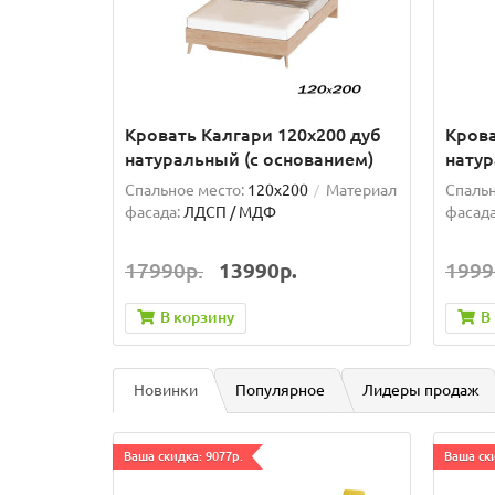
Кровать Калгари 120х200 дуб
Крова
натуральный (с основанием)
натур
Спальное место:
120x200
Материал
Спальн
фасада:
ЛДСП / МДФ
фасада
17990р.
13990р.
1999
В корзину
В
Новинки
Популярное
Лидеры продаж
Ваша скидка: 9077р.
Ваша ски